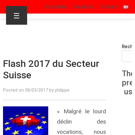
S’identifier
Facebook
Youtube
☰
Reche
Flash 2017 du Secteur
Suisse
The
pre
us
Posted on 08/03/2017 by philippe
« Malgré le lourd
déclin des
vocations, nous