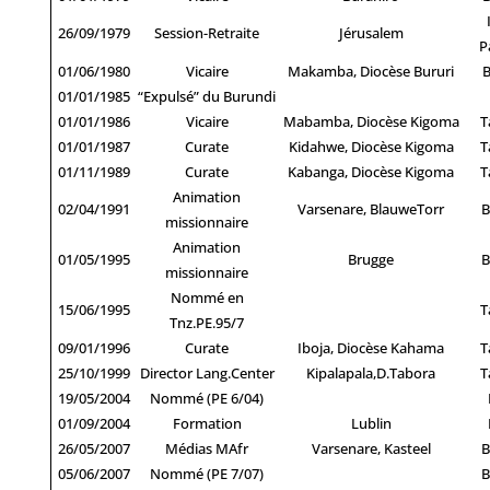
26/09/1979
Session-Retraite
Jérusalem
P
01/06/1980
Vicaire
Makamba, Diocèse Bururi
01/01/1985
“Expulsé” du Burundi
01/01/1986
Vicaire
Mabamba, Diocèse Kigoma
T
01/01/1987
Curate
Kidahwe, Diocèse Kigoma
T
01/11/1989
Curate
Kabanga, Diocèse Kigoma
T
Animation
02/04/1991
Varsenare, BlauweTorr
B
missionnaire
Animation
01/05/1995
Brugge
B
missionnaire
Nommé en
15/06/1995
T
Tnz.PE.95/7
09/01/1996
Curate
Iboja, Diocèse Kahama
T
25/10/1999
Director Lang.Center
Kipalapala,D.Tabora
T
19/05/2004
Nommé (PE 6/04)
01/09/2004
Formation
Lublin
26/05/2007
Médias MAfr
Varsenare, Kasteel
B
05/06/2007
Nommé (PE 7/07)
B