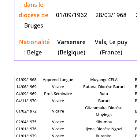
dans le
diocèse de
01/09/1962
28/03/1968
Bruges
Nationalité
Varsenare
Vals, Le puy
:
Belge
(Belgique)
(France)
01/09/1968
Apprend Langue
Muyange CELA
14/06/1969
Vicaire
Rutana, Diocèse Bururi
04/09/1969
Prof. Séminaire
Buta
04/11/1970
Vicaire
Bururi
Gitaramuka, Diocèse
01/02/1972
Vicaire
Muyinga
02/04/1975
Vicaire
Kibumbu
01/01/1976
Vicaire
Ijene, Diocèse Ngozi
01/01/1979
Vicaire
Buraniro