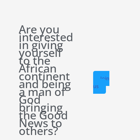
Are you
interested
in giving
yourself
to the
African
continent
Join
and being
us
a man of
God
bringing
the Good
News to
others?