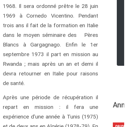
1968. Il sera ordonné prêtre le 28 juin
1969 à Cornedo Vicentino. Pendant
trois ans il fait de la formation en Italie
dans le moyen séminaire des Pères
Blancs à Gargagnago. Enfin le 1er
r
septembre 1973 il part en mission au
Rwanda ; mais après un an et demi il
devra retourner en Italie pour raisons
de santé.
Après une période de récupération il
Anni
repart en mission : il fera une
expérience d’une année à Tunis (1975)
et de deux ans en Algérie (1978-79). En
08/08