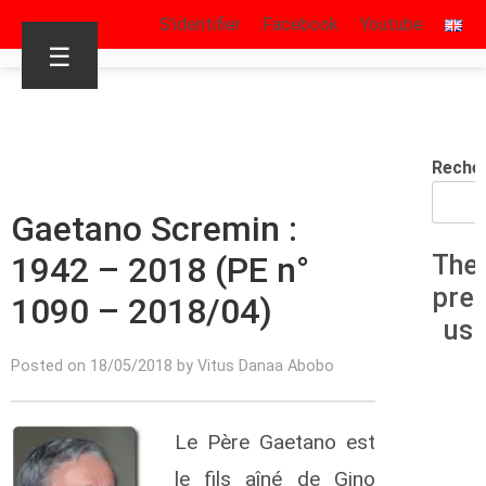
S’identifier
Facebook
Youtube
☰
Reche
Gaetano Scremin :
1942 – 2018 (PE n°
The
pre
1090 – 2018/04)
us
Posted on 18/05/2018 by Vitus Danaa Abobo
Le Père Gaetano est
le fils aîné de Gino