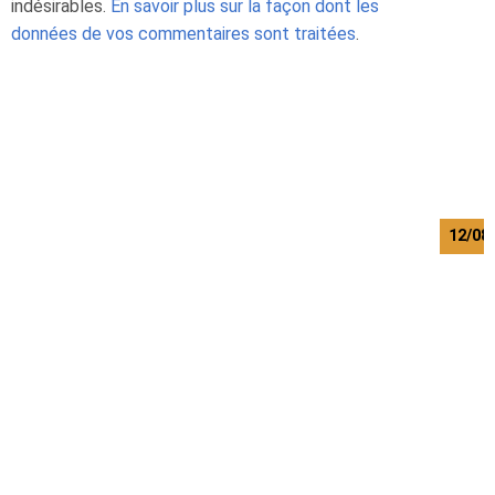
indésirables.
En savoir plus sur la façon dont les
données de vos commentaires sont traitées
.
12/08