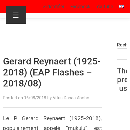
S’identifier
Facebook
Youtube
☰
Reche
Gerard Reynaert (1925-
2018) (EAP Flashes –
The
pre
2018/08)
us
Posted on 16/08/2018 by Vitus Danaa Abobo
Le P. Gerard Reynaert (1925-2018),
populairement appelé “mukulu”, est