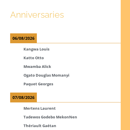
Anniversaries
06/08/2026
Kangwa Louis
Katto Otto
Mwamba Alick
Ogato Douglas Momanyi
Paquet Georges
07/08/2026
Mertens Laurent
Tadewos Godebo MekonNen
Thériault Gaétan