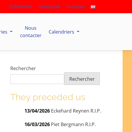
S’identifier
Facebook
Youtube
Nous
ries
Calendriers
contacter
Rechercher
Rechercher
They preceded us
13/04/2026
Eckehard Reynen R.I.P.
16/03/2026
Piet Bergmann R.I.P.