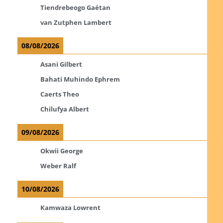
Tiendrebeogo Gaétan
van Zutphen Lambert
08/08/2026
Asani Gilbert
Bahati Muhindo Ephrem
Caerts Theo
Chilufya Albert
09/08/2026
Okwii George
Weber Ralf
10/08/2026
Kamwaza Lowrent