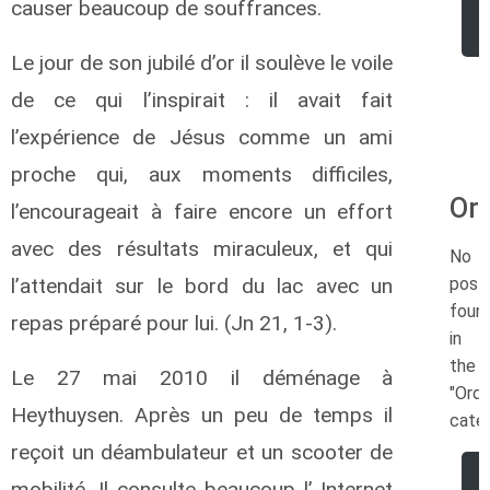
causer beaucoup de souffrances.
Le jour de son jubilé d’or il soulève le voile
de ce qui l’inspirait : il avait fait
l’expérience de Jésus comme un ami
proche qui, aux moments difficiles,
Ord
l’encourageait à faire encore un effort
avec des résultats miraculeux, et qui
No
l’attendait sur le bord du lac avec un
post
foun
repas préparé pour lui. (Jn 21, 1-3).
in
the
Le 27 mai 2010 il déménage à
"Ordi
Heythuysen. Après un peu de temps il
cate
reçoit un déambulateur et un scooter de
mobilité. Il consulte beaucoup l’ Internet