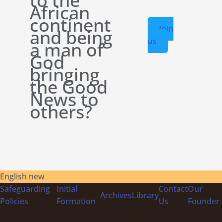
to the
African
continent
Join
and being
us
a man of
God
bringing
the Good
News to
others?
English new
Safeguarding
Initial
Contact
Our
Archives
Library
Policies
Formation
Us
Founder