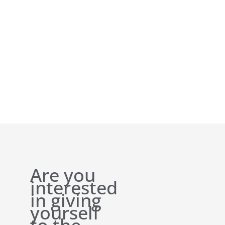
Are you
interested
in giving
yourself