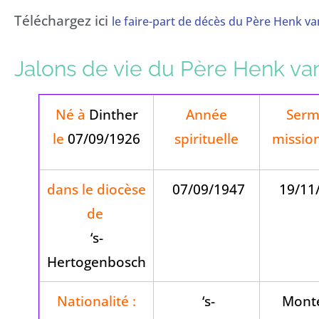
Téléchargez ici
le faire-part de décès du Père Henk va
Jalons de vie du Père Henk va
Né à
Dinther
Année
Serm
le
07/09/1926
spirituelle
missio
dans le diocèse
07/09/1947
19/11
de
‘s-
Hertogenbosch
Nationalité :
‘s-
Monte