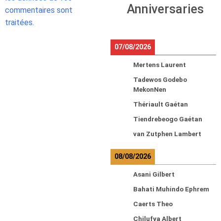
Anniversaries
commentaires sont
traitées
.
07/08/2026
Mertens Laurent
Tadewos Godebo
MekonNen
Thériault Gaétan
Tiendrebeogo Gaétan
van Zutphen Lambert
08/08/2026
Asani Gilbert
Bahati Muhindo Ephrem
Caerts Theo
Chilufya Albert