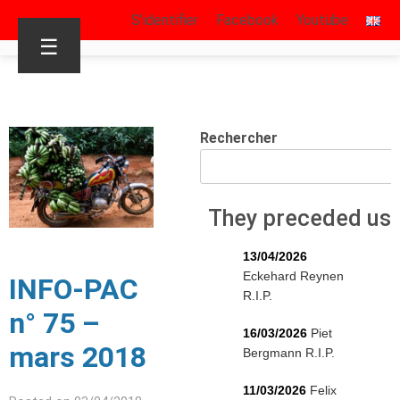
S’identifier
Facebook
Youtube
☰
Rechercher
They preceded us
13/04/2026
Eckehard Reynen
INFO-PAC
R.I.P.
n° 75 –
16/03/2026
Piet
mars 2018
Bergmann R.I.P.
11/03/2026
Felix