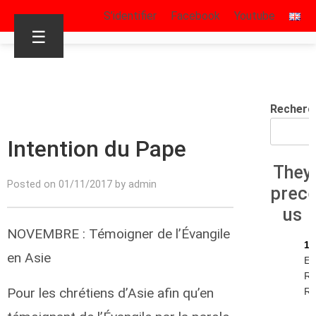
S’identifier
Facebook
Youtube
☰
Recherc
Intention du Pape
They
Posted on 01/11/2017 by admin
prec
us
NOVEMBRE : Témoigner de l’Évangile
13
en Asie
Ec
Re
Pour les chrétiens d’Asie afin qu’en
R.I