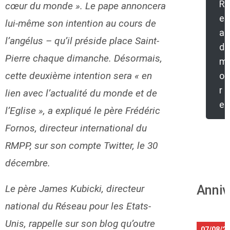
R
cœur du monde ». Le pape annoncera
e
lui-même son intention au cours de
a
l’angélus – qu’il préside place Saint-
d
Pierre chaque dimanche. Désormais,
m
cette deuxième intention sera « en
o
r
lien avec l’actualité du monde et de
e
l’Eglise », a expliqué le père Frédéric
Fornos, directeur international du
RMPP, sur son compte Twitter, le 30
décembre.
Le père James Kubicki, directeur
Anniv
national du Réseau pour les Etats-
Unis, rappelle sur son blog qu’outre
07/08/2