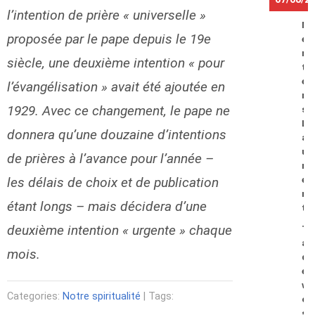
l’intention de prière « universelle »
M
proposée par le pape depuis le 19e
e
r
siècle, une deuxième intention « pour
t
e
l’évangélisation » avait été ajoutée en
n
1929. Avec ce changement, le pape ne
s
L
donnera qu’une douzaine d’intentions
a
u
de prières à l’avance pour l’année –
r
les délais de choix et de publication
e
n
étant longs – mais décidera d’une
t
deuxième intention « urgente » chaque
T
a
mois.
d
e
w
Categories:
Notre spiritualité
| Tags:
o
s