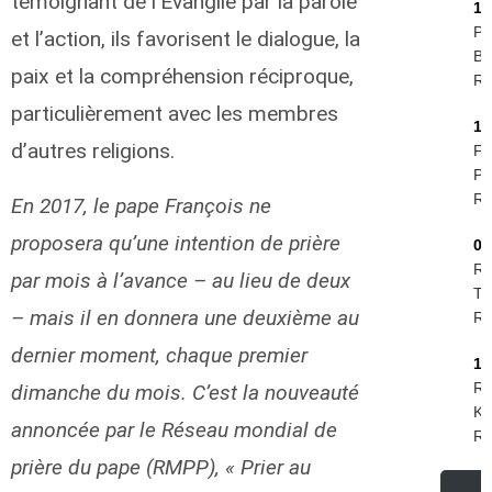
témoignant de l’Évangile par la parole
16
Pi
et l’action, ils favorisent le dialogue, la
Be
paix et la compréhension réciproque,
R.I
particulièrement avec les membres
11
d’autres religions.
Fe
Phi
R.I
En 2017, le pape François ne
proposera qu’une intention de prière
09
Ro
par mois à l’avance – au lieu de deux
Te
– mais il en donnera une deuxième au
R.I
dernier moment, chaque premier
19
Ru
dimanche du mois. C’est la nouveauté
Kr
annoncée par le Réseau mondial de
R.I
prière du pape (RMPP), « Prier au