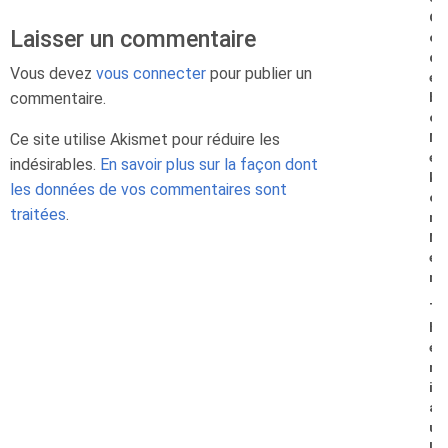
G
Laisser un commentaire
o
d
Vous devez
vous connecter
pour publier un
e
commentaire.
b
o
Ce site utilise Akismet pour réduire les
M
e
indésirables.
En savoir plus sur la façon dont
k
les données de vos commentaires sont
o
traitées
.
n
N
e
n
T
h
é
r
i
a
u
l