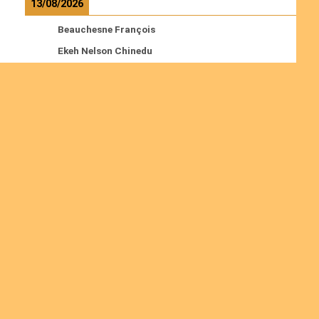
13/08/2026
Beauchesne François
Ekeh Nelson Chinedu
Lyubah Humphrey A.
Read more
Ordinations
No posts found in the "Ordinations" category.
Join us