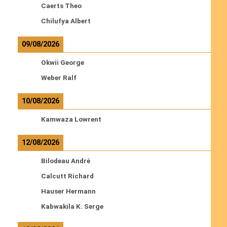
Caerts Theo
Chilufya Albert
09/08/2026
Okwii George
Weber Ralf
10/08/2026
Kamwaza Lowrent
12/08/2026
Bilodeau André
Calcutt Richard
Hauser Hermann
Kabwakila K. Serge