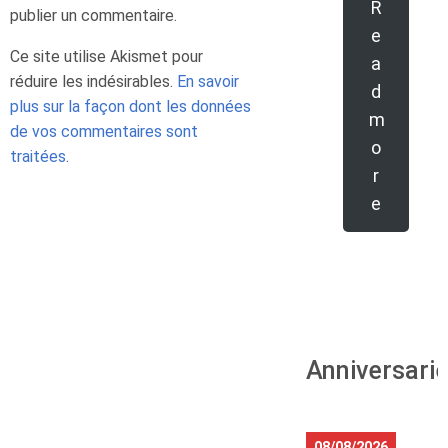
R
publier un commentaire.
e
Ce site utilise Akismet pour
a
réduire les indésirables.
En savoir
d
plus sur la façon dont les données
m
de vos commentaires sont
o
traitées
.
r
e
Anniversari
08/08/2026