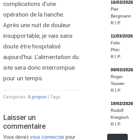
16/03/2026
complications d’une
Piet
opération de la hanche.
Bergmann
R.I.P.
Après une nuit de douleur
insupportable, je vais sans
11/03/2026
Felix
doute être hospitalisé
Phiri
aujourd’hui. L’alimentation du
R.I.P.
site sera donc interrompue
09/03/2026
Roger
pour un temps.
Tessier
R.I.P.
Categories:
A propos
| Tags:
19/02/2026
Rudolf
Laisser un
Kriegisch
R.I.P.
commentaire
Vous devez
vous connecter
pour