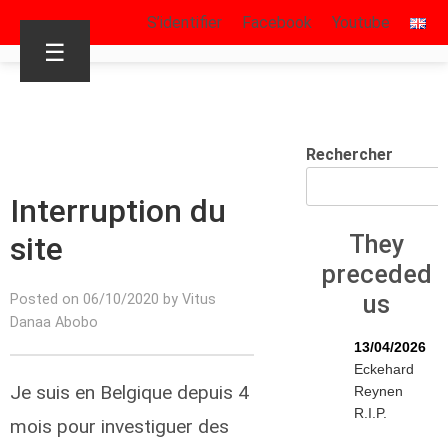
S’identifier
Facebook
Youtube
☰
Rechercher
Interruption du
site
They
preceded
us
Posted on 06/10/2020 by Vitus
Danaa Abobo
13/04/2026
Eckehard
Je suis en Belgique depuis 4
Reynen
R.I.P.
mois pour investiguer des