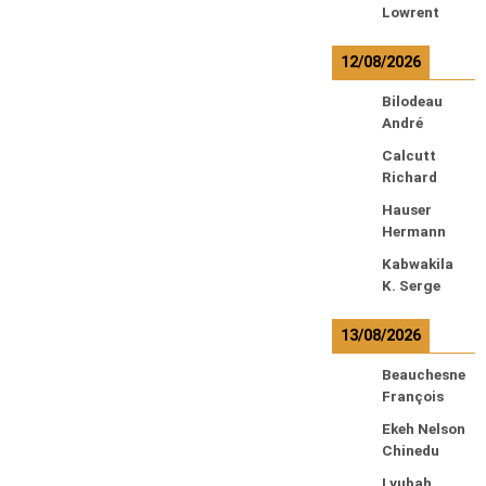
Lowrent
12/08/2026
Bilodeau
André
Calcutt
Richard
Hauser
Hermann
Kabwakila
K. Serge
13/08/2026
Beauchesne
François
Ekeh Nelson
Chinedu
Lyubah