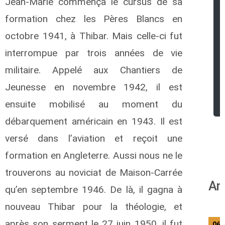
Jean-Marie commença le cursus de sa
formation chez les Pères Blancs en
octobre 1941, à Thibar. Mais celle-ci fut
interrompue par trois années de vie
militaire. Appelé aux Chantiers de
Jeunesse en novembre 1942, il est
ensuite mobilisé au moment du
débarquement américain en 1943. Il est
versé dans l’aviation et reçoit une
formation en Angleterre. Aussi nous ne le
trouverons au noviciat de Maison-Carrée
An
qu’en septembre 1946. De là, il gagna à
nouveau Thibar pour la théologie, et
après son serment le 27 juin 1950, il fut
06/