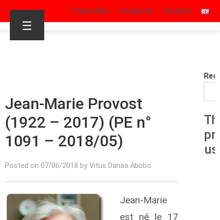
S’identifier
Facebook
Youtube
☰
Rec
Jean-Marie Provost
(1922 – 2017) (PE n°
Th
pr
1091 – 2018/05)
us
Posted on 07/06/2018 by Vitus Danaa Abobo
Jean-Marie
est né le 17