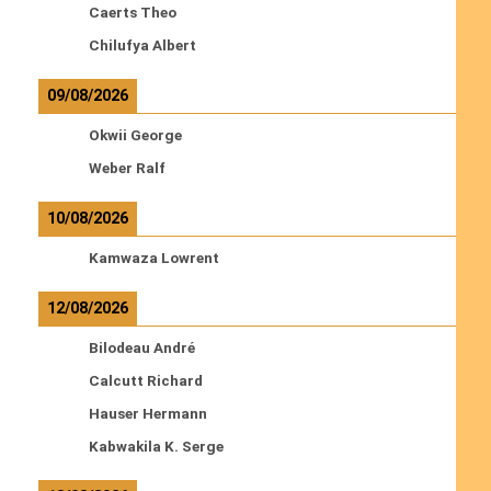
Caerts Theo
Chilufya Albert
09/08/2026
Okwii George
Weber Ralf
10/08/2026
Kamwaza Lowrent
12/08/2026
Bilodeau André
Calcutt Richard
Hauser Hermann
Kabwakila K. Serge