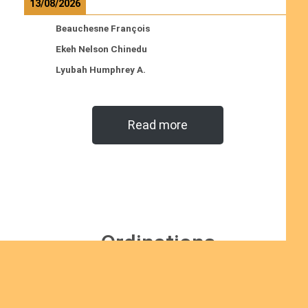
13/08/2026
Beauchesne François
Ekeh Nelson Chinedu
Lyubah Humphrey A.
Read more
Ordinations
No posts found in the "Ordinations" category.