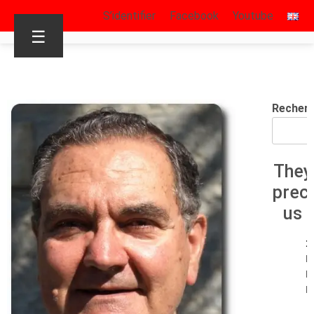
S’identifier
Facebook
Youtube
☰
Recher
They
prec
us
1
E
R
R.