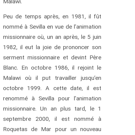
Malawi.
i
n
Peu de temps après, en 1981, il fût
d
o
nommé à Sevilla en vue de l’animation
E
p
missionnaire où, un an après, le 5 juin
h
1982, il eut la joie de prononcer son
r
e
serment missionnaire et devint Père
m
Blanc. En octobre 1986, il rejoint le
C
a
Malawi où il put travailler jusqu’en
e
r
octobre 1999. A cette date, il est
t
renommé à Sevilla pour l’animation
s
T
missionnaire. Un an plus tard, le 1
h
e
septembre 2000, il est nommé à
o
Roquetas de Mar pour un nouveau
C