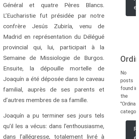
Général et quatre Pères Blancs.
e
L’Eucharistie fut présidée par notre
confrère Jesús Zubiría, venu de
Madrid en représentation du Délégué
provincial qui, lui, participait à la
Semaine de Missiologie de Burgos.
Ordi
Ensuite, la dépouille mortelle de
No
Joaquín a été déposée dans le caveau
posts
found in
familial, auprès de ses parents et
the
d’autres membres de sa famille.
"Ordinat
category
Joaquín a pu terminer ses jours tels
qu’il les a vécus: dans l’enthousiasme,
R
dans l’allégresse, totalement livré à
e