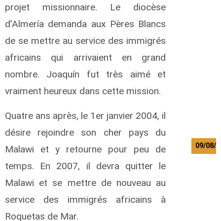
h
projet missionnaire. Le diocèse
i
d’Almería demanda aux Pères Blancs
l
u
de se mettre au service des immigrés
f
y
africains qui arrivaient en grand
a
nombre. Joaquín fut très aimé et
A
l
vraiment heureux dans cette mission.
b
e
r
Quatre ans après, le 1er janvier 2004, il
t
désire rejoindre son cher pays du
09/08/2
Malawi et y retourne pour peu de
O
temps. En 2007, il devra quitter le
k
Malawi et se mettre de nouveau au
w
i
service des immigrés africains à
i
G
Roquetas de Mar.