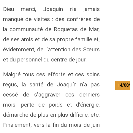
b
a
Dieu merci, Joaquín n’a jamais
h
manqué de visites : des confrères de
H
u
la communauté de Roquetas de Mar,
m
p
de ses amis et de sa propre famille et,
h
r
évidemment, de l’attention des Sœurs
e
et du personnel du centre de jour.
y
A
.
Malgré tous ces efforts et ces soins
reçus, la santé de Joaquín n’a pas
14/08/2
cessé de s’aggraver ces derniers
M
u
mois: perte de poids et d’énergie,
g
démarche de plus en plus difficile, etc.
a
l
Finalement, vers la fin du mois de juin
i
h