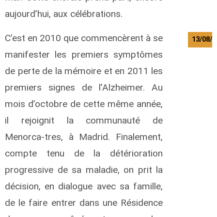
g
aujourd’hui, aux célébrations.
e
C’est en 2010 que commencèrent à se
13/08/2
manifester les premiers symptômes
B
e
de perte de la mémoire et en 2011 les
a
premiers signes de l’Alzheimer. Au
u
c
mois d’octobre de cette même année,
h
e
il rejoignit la communauté de
s
n
Menorca-tres, à Madrid. Finalement,
e
compte tenu de la détérioration
F
r
progressive de sa maladie, on prit la
a
n
décision, en dialogue avec sa famille,
ç
de le faire entrer dans une Résidence
o
i