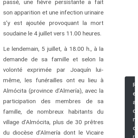
passé, une fièvre persistante a fait
y
a
son apparition et une infection urinaire
M
s’y est ajoutée provoquant la mort
.
F
soudaine le 4 juillet vers 11.00 heures.
i
d
Le lendemain, 5 juillet, à 18.00 h., à la
è
l
demande de sa famille et selon la
e
volonté exprimée par Joaquín lui-
même, les funérailles ont eu lieu à
R
Almócita (province d’Almería), avec la
e
participation des membres de sa
a
d
famille, de nombreux habitants du
m
village d’Almócita, plus de 30 prêtres
o
du diocèse d’Almería dont le Vicaire
r