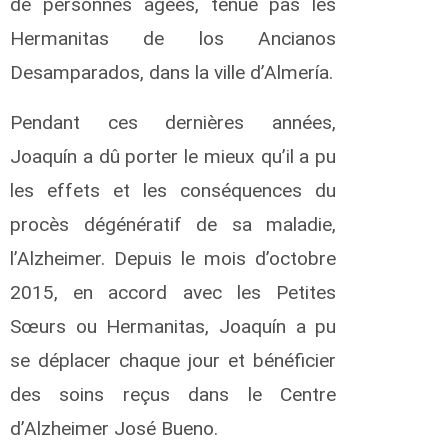
de personnes âgées, tenue pas les
s
Hermanitas de los Ancianos
E
k
Desamparados, dans la ville d’Almería.
e
h
Pendant ces dernières années,
N
e
Joaquín a dû porter le mieux qu’il a pu
l
s
les effets et les conséquences du
o
n
procès dégénératif de sa maladie,
C
l’Alzheimer. Depuis le mois d’octobre
h
i
2015, en accord avec les Petites
n
e
Sœurs ou Hermanitas, Joaquín a pu
d
se déplacer chaque jour et bénéficier
u
L
des soins reçus dans le Centre
y
d’Alzheimer José Bueno.
u