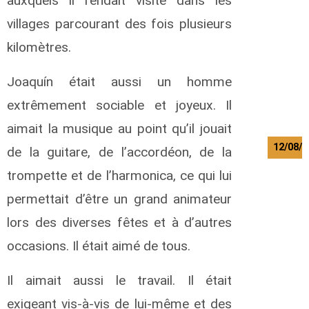
auxquels il rendait visite dans les
z
a
villages parcourant des fois plusieurs
L
kilomètres.
o
w
r
Joaquín était aussi un homme
e
n
extrêmement sociable et joyeux. Il
t
aimait la musique au point qu’il jouait
12/08/2
de la guitare, de l’accordéon, de la
B
trompette et de l’harmonica, ce qui lui
i
permettait d’être un grand animateur
l
o
lors des diverses fêtes et à d’autres
d
e
occasions. Il était aimé de tous.
a
u
Il aimait aussi le travail. Il était
A
n
exigeant vis-à-vis de lui-même et des