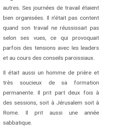
d
r
autres. Ses journées de travail étaient
é
bien organisées. Il n’était pas content
C
quand son travail ne réussissait pas
a
l
selon ses vues, ce qui provoquait
c
u
parfois des tensions avec les leaders
t
t
et au cours des conseils paroissiaux.
R
i
Il était aussi un homme de prière et
c
h
très soucieux de sa formation
a
permanente. Il prit part deux fois à
r
d
des sessions, soit à Jérusalem soit à
H
Rome. Il prit aussi une année
a
u
sabbatique.
s
e