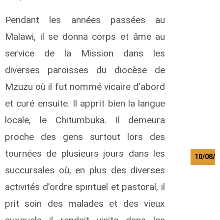
e
o
Pendant les années passées au
r
g
Malawi, il se donna corps et âme au
e
service de la Mission dans les
W
e
diverses paroisses du diocèse de
b
Mzuzu où il fut nommé vicaire d’abord
e
r
et curé ensuite. Il apprit bien la langue
R
a
locale, le Chitumbuka. Il demeura
l
f
proche des gens surtout lors des
tournées de plusieurs jours dans les
10/08/2
succursales où, en plus des diverses
K
a
activités d’ordre spirituel et pastoral, il
m
prit soin des malades et des vieux
w
a