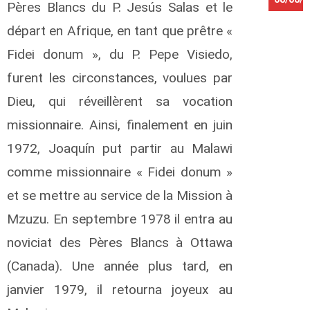
Pères Blancs du P. Jesús Salas et le
A
départ en Afrique, en tant que prêtre «
s
Fidei donum », du P. Pepe Visiedo,
a
n
furent les circonstances, voulues par
i
G
Dieu, qui réveillèrent sa vocation
i
l
missionnaire. Ainsi, finalement en juin
b
1972, Joaquín put partir au Malawi
e
r
comme missionnaire « Fidei donum »
t
et se mettre au service de la Mission à
B
a
Mzuzu. En septembre 1978 il entra au
h
a
noviciat des Pères Blancs à Ottawa
t
(Canada). Une année plus tard, en
i
M
janvier 1979, il retourna joyeux au
u
h