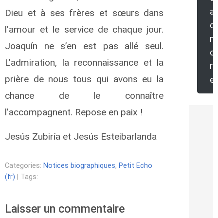
a
Dieu et à ses frères et sœurs dans
d
l’amour et le service de chaque jour.
m
Joaquín ne s’en est pas allé seul.
o
L’admiration, la reconnaissance et la
r
prière de nous tous qui avons eu la
e
chance de le connaître
l’accompagnent. Repose en paix !
Jesús Zubiría et Jesús Esteibarlanda
Categories:
Notices biographiques
,
Petit Echo
(fr)
| Tags:
Laisser un commentaire