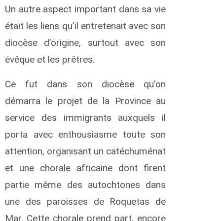
r
Un autre aspect important dans sa vie
H
était les liens qu’il entretenait avec son
e
r
diocèse d’origine, surtout avec son
m
a
évêque et les prêtres.
n
n
Ce fut dans son diocèse qu’on
K
démarra le projet de la Province au
a
b
service des immigrants auxquels il
w
a
porta avec enthousiasme toute son
k
attention, organisant un catéchuménat
i
l
et une chorale africaine dont firent
a
K
partie même des autochtones dans
.
S
une des paroisses de Roquetas de
e
Mar. Cette chorale prend part, encore
r