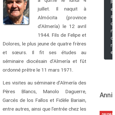
a quitté le lundi 4
R
juillet. Il naquit à
e
a
Almócita (province
d
d’Almería) le 12 avril
m
1944. Fils de Felipe et
o
Dolores, le plus jeune de quatre frères
r
et sœurs. Il fit ses études au
e
séminaire diocésain d’Almería et fût
ordonné prêtre le 11 mars 1971.
Les visites au séminaire d’Almería des
Pères Blancs, Manolo Daguerre,
Anni
Garcés de los Fallos et Fidèle Bariain,
entre autres, ainsi que l’entrée chez les
08/08/2