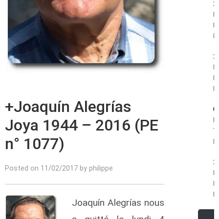
1
P
B
R.
1
F
Ph
R.
+Joaquín Alegrías
0
Joya 1944 – 2016 (PE
R
T
n° 1077)
R.
1
Posted on 11/02/2017 by philippe
R
K
R.
Joaquín Alegrías nous