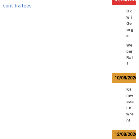
sont traitées
.
Ok
wii
Ge
org
e
We
ber
Ral
f
10/08/2026
Ka
mw
aza
Lo
wre
nt
12/08/2026