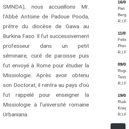
16/03
SMNDA), nous accueillons Mr.
Piet
Berg
l’Abbé Antoine de Padoue Pooda,
R.I.P.
prêtre du diocèse de Gawa au
11/03
Burkina Faso. Il fut successivement
Felix
professeur dans un petit
Phiri
R.I.P.
séminaire, curé de paroisse puis
09/03
fut envoyé à Rome pour étudier la
Roge
Missiologie. Après avoir obtenu
Tessie
R.I.P.
son Doctorat, il rentra au pays d’où
fut rappelé pour enseigner la
19/02
Rudol
Missiologie à l’université romaine
Kriegi
Urbaniana.
R.I.P.