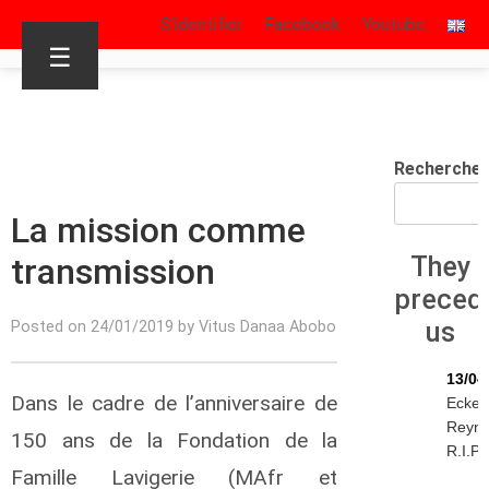
S’identifier
Facebook
Youtube
☰
Recherche
La mission comme
transmission
They
preced
us
Posted on 24/01/2019 by Vitus Danaa Abobo
13/04
Dans le cadre de l’anniversaire de
Eckeh
Reyn
150 ans de la Fondation de la
R.I.P.
Famille Lavigerie (MAfr et