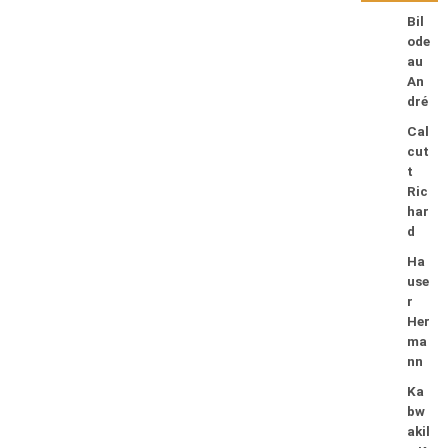
Bil
ode
au
An
dré
Cal
cut
t
Ric
har
d
Ha
use
r
Her
ma
nn
Ka
bw
akil