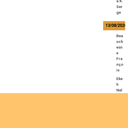
a K.
Ser
ge
13/08/2026
Bea
uch
esn
e
Fra
nço
is
Eke
h
Nel
son
Chi
ned
u
Lyu
bah