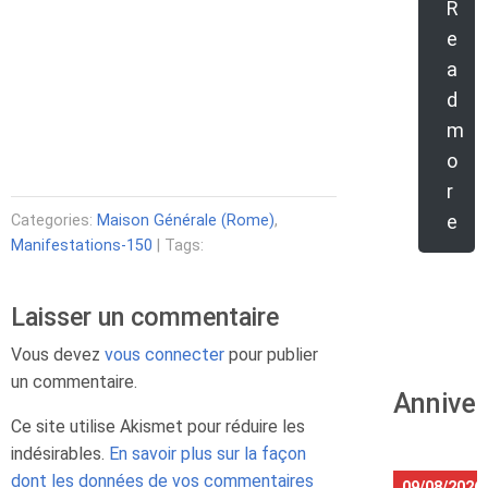
R
e
a
d
m
o
r
e
Categories:
Maison Générale (Rome)
,
Manifestations-150
| Tags:
Laisser un commentaire
Vous devez
vous connecter
pour publier
un commentaire.
Anniver
Ce site utilise Akismet pour réduire les
indésirables.
En savoir plus sur la façon
dont les données de vos commentaires
09/08/2026