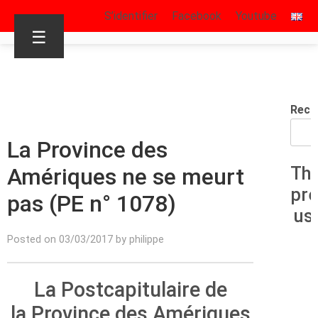
S’identifier
Facebook
Youtube
☰
Rech
La Province des
Amériques ne se meurt
Th
pr
pas (PE n° 1078)
us
Posted on 03/03/2017 by philippe
La Postcapitulaire de
la Province des Amériques