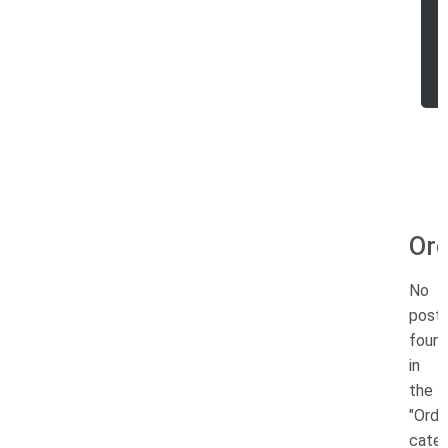
Ord
No
post
foun
in
the
"Ordi
categ