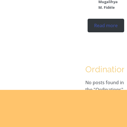
Mugalihya
M. Fidèle
Read more
Ordination
No posts found in
the "Ordinations"
category.
Read more