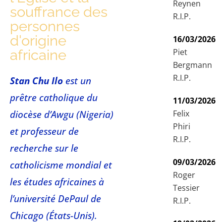
Reynen
souffrance des
R.I.P.
personnes
d'origine
16/03/2026
africaine
Piet
Bergmann
R.I.P.
Stan Chu Ilo
est un
prêtre catholique du
11/03/2026
diocèse d’Awgu (Nigeria)
Felix
Phiri
et professeur de
R.I.P.
recherche sur le
09/03/2026
catholicisme mondial et
Roger
les études africaines à
Tessier
l’université DePaul de
R.I.P.
Chicago (États-Unis).