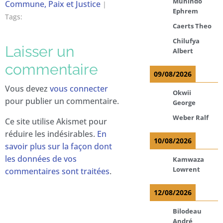
Muhindo
Commune, Paix et Justice
|
Ephrem
Tags:
Caerts Theo
Chilufya
Laisser un
Albert
commentaire
09/08/2026
Vous devez
vous connecter
Okwii
pour publier un commentaire.
George
Weber Ralf
Ce site utilise Akismet pour
réduire les indésirables.
En
10/08/2026
savoir plus sur la façon dont
les données de vos
Kamwaza
Lowrent
commentaires sont traitées
.
12/08/2026
Bilodeau
André