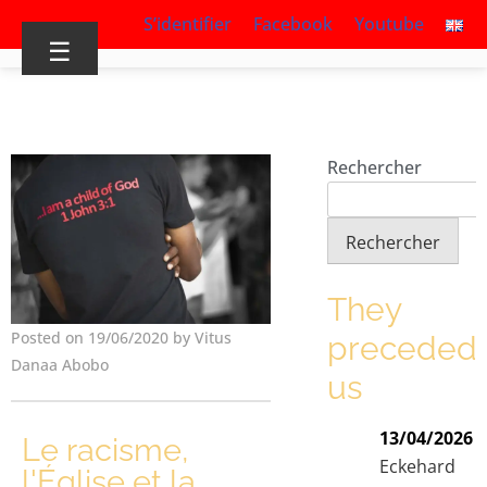
S’identifier
Facebook
Youtube
☰
Rechercher
Rechercher
They
Posted on 19/06/2020 by Vitus
preceded
Danaa Abobo
us
13/04/2026
Le racisme,
Eckehard
l'Église et la