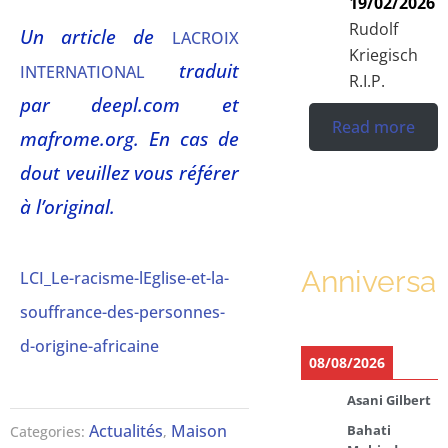
19/02/2026
Rudolf
Un article de
LACROIX
Kriegisch
traduit
INTERNATIONAL
R.I.P.
par deepl.com et
Read more
mafrome.org. En cas de
dout veuillez vous référer
à l’original.
Anniversar
LCI_Le-racisme-lEglise-et-la-
souffrance-des-personnes-
d-origine-africaine
08/08/2026
Asani Gilbert
Actualités
Maison
Bahati
Categories:
,