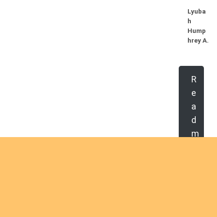
Lyuba
h
Hump
hrey A.
R
e
a
d
m
o
r
e