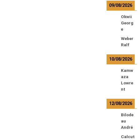
09/08/2026
Okwii
Georg
e
Weber
Ralf
10/08/2026
Kamw
aza
Lowre
nt
12/08/2026
Bilode
au
André
Calcut