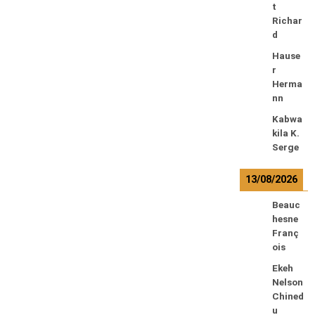
t
Richar
d
Hause
r
Herma
nn
Kabwa
kila K.
Serge
13/08/2026
Beauc
hesne
Franç
ois
Ekeh
Nelson
Chined
u