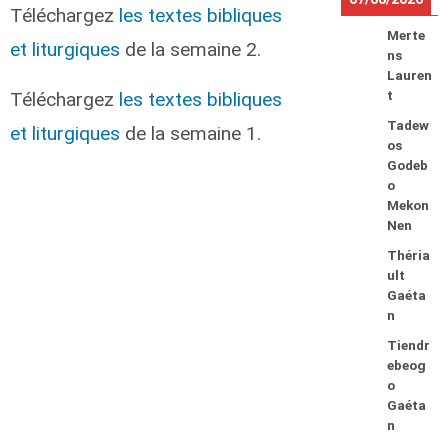
Téléchargez
les textes bibliques
Merte
et liturgiques
de la semaine 2.
ns
Lauren
Téléchargez
les textes bibliques
t
Tadew
et liturgiques
de la semaine 1.
os
Godeb
o
Mekon
Nen
Théria
ult
Gaéta
n
Tiendr
ebeog
o
Gaéta
n