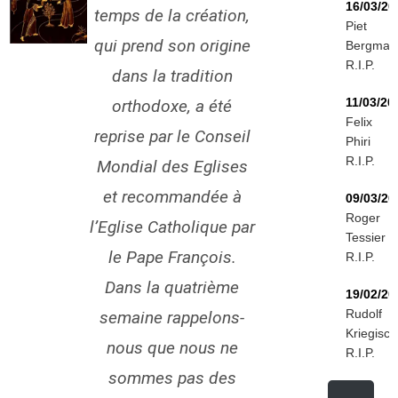
16/03/20
temps de la création,
Piet
qui prend son origine
Bergman
R.I.P.
dans la tradition
11/03/20
orthodoxe, a été
Felix
reprise par le Conseil
Phiri
R.I.P.
Mondial des Eglises
et recommandée à
09/03/20
Roger
l’Eglise Catholique par
Tessier
le Pape François.
R.I.P.
Dans la quatrième
19/02/20
Rudolf
semaine rappelons-
Kriegisch
nous que nous ne
R.I.P.
sommes pas des