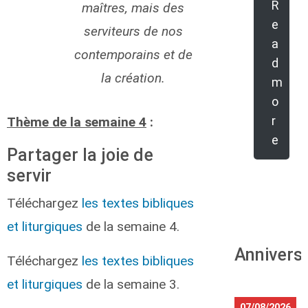
R
maîtres, mais des
e
serviteurs de nos
a
contemporains et de
d
la création.
m
o
r
Thème de la semaine 4
:
e
Partager la joie de
servir
Téléchargez
les textes bibliques
et liturgiques
de la semaine 4.
Annivers
Téléchargez
les textes bibliques
et liturgiques
de la semaine 3.
07/08/2026