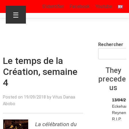
S’identifier
Facebook
Youtube
☰
Rechercher
Le temps de la
Création, semaine
They
precede
4
us
Posted on 19/09/2018 by Vitus Danaa
13/04/20
Abobo
Eckehar
Reynen
R.I.P.
La célébration du