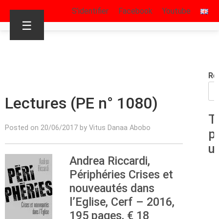
S’identifier
Facebook
Youtube
☰
Re
Lectures (PE n° 1080)
T
Posted on 20/06/2017 by Vitus Danaa Abobo
p
u
Andrea Riccardi,
Périphéries Crises et
nouveautés dans
l’Eglise, Cerf – 2016,
195 pages, € 18