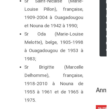
Sr Saint-Nicaise (Marie-
R
e
Louise Pillon), française,
a
1909-2004 à Ouagadougou
d
et Nouna de 1942 à 1990;
Sr Oda (Marie-Louise
o
Melotte), belge, 1905-1998
r
e
à Ouagadougou de 1953 à
1983;
Sr Brigitte (Marcelle
Delhomme), française,
1918-2010 à Nouna de
Anni
1955 à 1961 et de 1965 à
1975.
06/08/