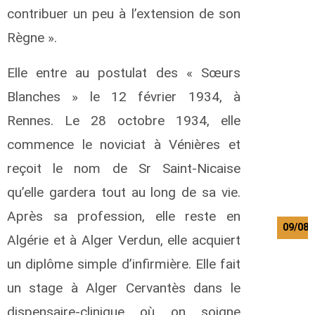
contribuer un peu à l’extension de son
h
Règne ».
i
l
u
Elle entre au postulat des « Sœurs
f
Blanches » le 12 février 1934, à
y
a
Rennes. Le 28 octobre 1934, elle
l
commence le noviciat à Vénières et
b
reçoit le nom de Sr Saint-Nicaise
e
r
qu’elle gardera tout au long de sa vie.
t
Après sa profession, elle reste en
09/08/
Algérie et à Alger Verdun, elle acquiert
un diplôme simple d’infirmière. Elle fait
k
un stage à Alger Cervantès dans le
i
i
dispensaire-clinique où on soigne