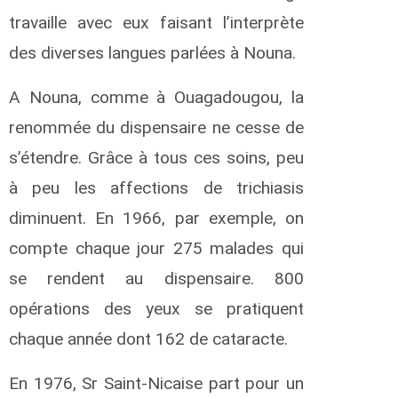
s
e
travaille avec eux faisant l’interprète
r
des diverses langues parlées à Nouna.
e
r
A Nouna, comme à Ouagadougou, la
renommée du dispensaire ne cesse de
a
n
s’étendre. Grâce à tous ces soins, peu
n
à peu les affections de trichiasis
a
diminuent. En 1966, par exemple, on
b
compte chaque jour 275 malades qui
a
se rendent au dispensaire. 800
k
i
opérations des yeux se pratiquent
l
a
chaque année dont 162 de cataracte.
.
En 1976, Sr Saint-Nicaise part pour un