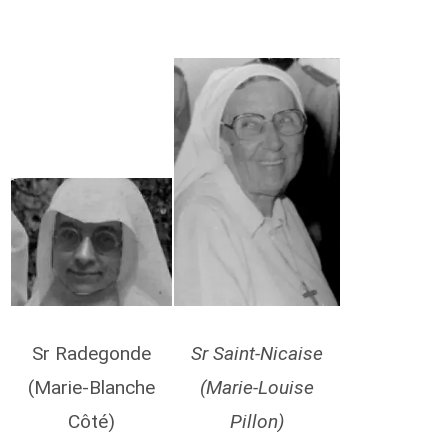
a
b
a
l
i
c
k
a
t
o
Sr Radegonde
Sr Saint-Nicaise
o
u
(Marie-Blanche
(Marie-Louise
Côté)
Pillon)
l
a