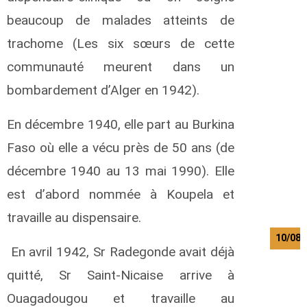
beaucoup de malades atteints de
e
o
trachome (Les six sœurs de cette
r
communauté meurent dans un
e
bombardement d’Alger en 1942).
e
En décembre 1940, elle part au Burkina
b
e
Faso où elle a vécu près de 50 ans (de
r
décembre 1940 au 13 mai 1990). Elle
a
est d’abord nommée à Koupela et
l
f
travaille au dispensaire.
10/08/
En avril 1942, Sr Radegonde avait déjà
quitté, Sr Saint-Nicaise arrive à
a
Ouagadougou et travaille au