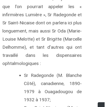
que l’on pourrait appeler les «
P
infirmières Lumière », Sr Radegonde et
R
Sr Saint-Nicaise dont on parlera ici plus
longuement, mais aussi Sr Oda (Marie-
F
P
Louise Melotte) et Sr Brigitte (Marcelle
R
Delhomme), et tant d’autres qui ont
travaillé dans les dispensaires
ophtalmologiques :
R
Sr Radegonde (M. Blanche
Côté), canadienne, 1890-
1979 à Ouagadougou de
R
1932 à 1937;