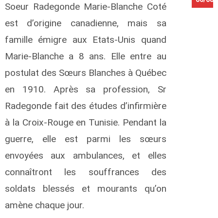
Soeur Radegonde Marie-Blanche Coté
est d’origine canadienne, mais sa
a
n
famille émigre aux Etats-Unis quand
Marie-Blanche a 8 ans. Elle entre au
a
postulat des Sœurs Blanches à Québec
L
o
en 1910. Après sa profession, Sr
u
Radegonde fait des études d’infirmière
i
s
à la Croix-Rouge en Tunisie. Pendant la
guerre, elle est parmi les sœurs
a
t
envoyées aux ambulances, et elles
t
o
connaîtront les souffrances des
soldats blessés et mourants qu’on
t
t
amène chaque jour.
o