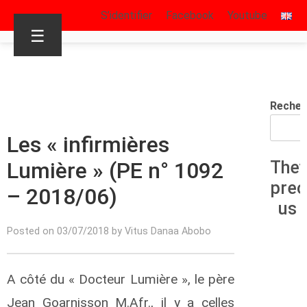
S’identifier
Facebook
Youtube
☰
Recher
Les « infirmières
Lumière » (PE n° 1092
The
pre
– 2018/06)
us
Posted on 03/07/2018 by Vitus Danaa Abobo
A côté du « Docteur Lumière », le père
R
Jean Goarnisson M.Afr., il y a celles