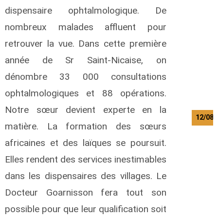
a
dispensaire ophtalmologique. De
z
nombreux malades affluent pour
a
L
retrouver la vue. Dans cette première
o
année de Sr Saint-Nicaise, on
r
dénombre 33 000 consultations
e
n
ophtalmologiques et 88 opérations.
t
Notre sœur devient experte en la
12/08/
matière. La formation des sœurs
africaines et des laïques se poursuit.
i
l
Elles rendent des services inestimables
o
d
dans les dispensaires des villages. Le
e
Docteur Goarnisson fera tout son
a
u
possible pour que leur qualification soit