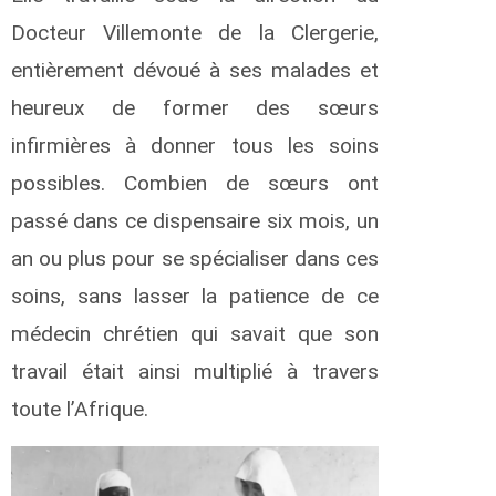
s
Docteur Villemonte de la Clergerie,
o
entièrement dévoué à ses malades et
d
heureux de former des sœurs
e
b
infirmières à donner tous les soins
o
possibles. Combien de sœurs ont
e
passé dans ce dispensaire six mois, un
k
o
an ou plus pour se spécialiser dans ces
n
soins, sans lasser la patience de ce
e
n
médecin chrétien qui savait que son
travail était ainsi multiplié à travers
h
toute l’Afrique.
é
r
i
a
u