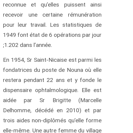
n
reconnue et qu’elles puissent ainsi
d
recevoir une certaine rémunération
r
é
pour leur travail. Les statistiques de
1949 font état de 6 opérations par jour
a
l
;1.202 dans l’année.
c
u
En 1954, Sr Saint-Nicaise est parmi les
t
t
fondatrices du poste de Nouna où elle
i
restera pendant 22 ans et y fonde le
c
h
dispensaire ophtalmologique. Elle est
a
aidée par Sr Brigitte (Marcelle
r
d
Delhomme, décédé en 2010) et par
trois aides non-diplômés qu’elle forme
a
u
elle-même. Une autre femme du village