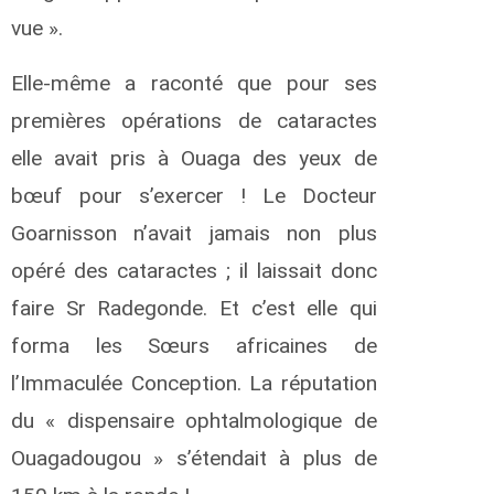
é
vue ».
t
a
Elle-même a raconté que pour ses
n
premières opérations de cataractes
v
a
elle avait pris à Ouaga des yeux de
n
bœuf pour s’exercer ! Le Docteur
u
Goarnisson n’avait jamais non plus
t
p
opéré des cataractes ; il laissait donc
h
e
faire Sr Radegonde. Et c’est elle qui
n
L
forma les Sœurs africaines de
a
l’Immaculée Conception. La réputation
b
du « dispensaire ophtalmologique de
e
r
Ouagadougou » s’étendait à plus de
t