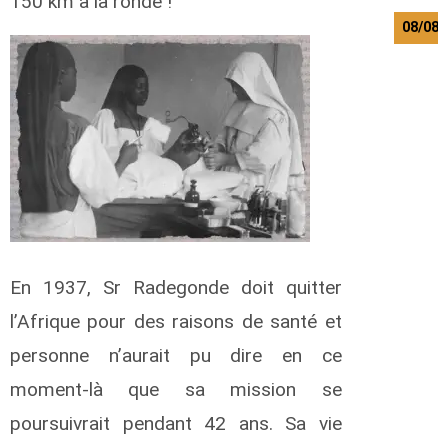
150 km à la ronde !
08/08/
s
a
n
i
i
l
b
e
r
t
En 1937, Sr Radegonde doit quitter
l’Afrique pour des raisons de santé et
a
personne n’aurait pu dire en ce
h
a
moment-là que sa mission se
t
i
poursuivrait pendant 42 ans. Sa vie