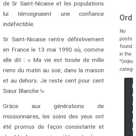
de Sr Saint-Nicaise et les populations
lui témoignaient une confiance
Ordi
indéfectible.
No
posts
Sr Saint-Nicaise rentre définitivement
found
en France le 13 mai 1990 où, comme
in the
elle dit : « Ma vie est tissée de mille
"Ordina
categor
riens du matin au soir, dans la maison
et au dehors. Je reste cent pour cent
R
Sœur Blanche !»
e
a
Grâce aux générations de
d
missionnaires, les soins des yeux ont
été promus de façon consistante et
o