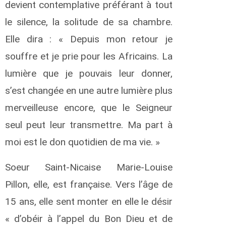
u
devient contemplative préférant à tout
h
le silence, la solitude de sa chambre.
i
n
Elle dira : « Depuis mon retour je
d
o
souffre et je prie pour les Africains. La
E
lumière que je pouvais leur donner,
p
h
s’est changée en une autre lumière plus
r
e
merveilleuse encore, que le Seigneur
seul peut leur transmettre. Ma part à
a
moi est le don quotidien de ma vie. »
e
r
Soeur Saint-Nicaise Marie-Louise
t
s
Pillon, elle, est française. Vers l’âge de
h
15 ans, elle sent monter en elle le désir
e
« d’obéir à l’appel du Bon Dieu et de
o