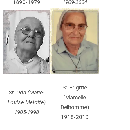
1890-1979
1909-2004
s
o
a
n
y
i
a
q
u
e
t
Sr Brigitte
Sr. Oda (Marie-
e
(Marcelle
o
Louise Melotte)
r
Delhomme)
1905-1998
1918-2010
e
s