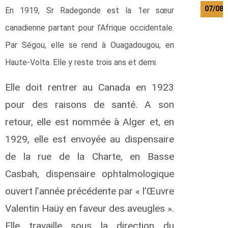
07/08/
En 1919, Sr Radegonde est la 1er sœur
canadienne partant pour l’Afrique occidentale.
e
Par Ségou, elle se rend à Ouagadougou, en
r
t
Haute-Volta. Elle y reste trois ans et demi.
e
n
Elle doit rentrer au Canada en 1923
s
L
pour des raisons de santé. A son
a
u
retour, elle est nommée à Alger et, en
r
1929, elle est envoyée au dispensaire
e
n
de la rue de la Charte, en Basse
t
Casbah, dispensaire ophtalmologique
a
ouvert l’année précédente par « l’Œuvre
d
e
Valentin Haüy en faveur des aveugles ».
Elle travaille sous la direction du
o