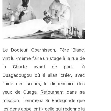
l
t
a
é
t
a
n
Le Docteur Goarnisson, Père Blanc,
i
e
vint lui-même faire un stage à la rue de
n
la Charte avant de partir à
d
r
Ouagadougou où il allait créer, avec
e
b
l’aide des sœurs, le dispensaire des
e
o
yeux de Ouaga. Retournant dans sa
mission, il emmena Sr Radegonde que
o
les gens appellent « celle qui redonne la
a