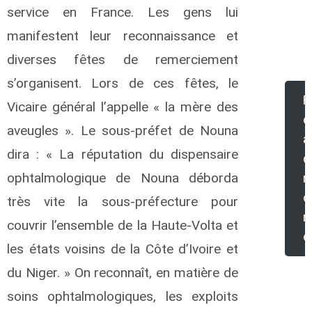
e
service en France. Les gens lui
r
manifestent leur reconnaissance et
e
diverses fêtes de remerciement
s’organisent. Lors de ces fêtes, le
R
Vicaire général l’appelle « la mère des
e
aveugles ». Le sous-préfet de Nouna
a
dira : « La réputation du dispensaire
d
ophtalmologique de Nouna déborda
o
très vite la sous-préfecture pour
r
couvrir l’ensemble de la Haute-Volta et
e
les états voisins de la Côte d’Ivoire et
du Niger. » On reconnaît, en matière de
soins ophtalmologiques, les exploits