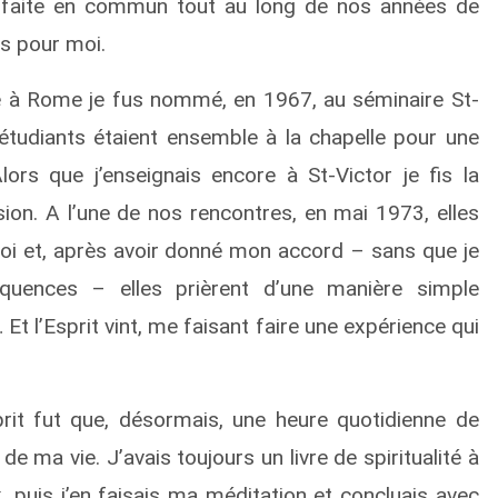
on faite en commun tout au long de nos années de
ns pour moi.
é à Rome je fus nommé, en 1967, au séminaire St-
étudiants étaient ensemble à la chapelle pour une
rs que j’enseignais encore à St-Victor je fis la
n. A l’une de nos rencontres, en mai 1973, elles
oi et, après avoir donné mon accord – sans que je
quences – elles prièrent d’une manière simple
Et l’Esprit vint, me faisant faire une expérience qui
prit fut que, désormais, une heure quotidienne de
 de ma vie. J’avais toujours un livre de spiritualité à
, puis j’en faisais ma méditation et concluais avec