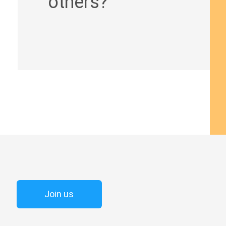
others?
Join us