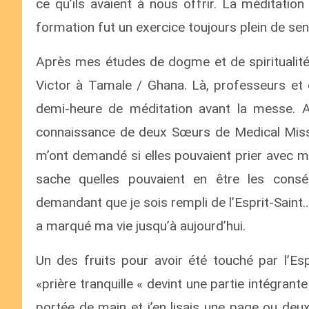
ce qu’ils avaient à nous offrir. La méditati
formation fut un exercice toujours plein de se
Après mes études de dogme et de spiritualit
Victor à Tamale / Ghana. Là, professeurs et 
demi-heure de méditation avant la messe. Alo
connaissance de deux Sœurs de Medical Missio
m’ont demandé si elles pouvaient prier avec m
sache quelles pouvaient en être les consé
demandant que je sois rempli de l’Esprit-Saint… 
a marqué ma vie jusqu’à aujourd’hui.
Un des fruits pour avoir été touché par l’Es
«prière tranquille « devint une partie intégrante
portée de main et j’en lisais une page ou deux