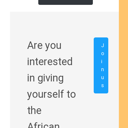
Are you
J
o
interested
i
n
in giving
u
s
yourself to
the
African