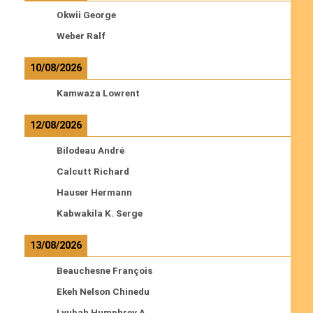
Okwii George
Weber Ralf
10/08/2026
Kamwaza Lowrent
12/08/2026
Bilodeau André
Calcutt Richard
Hauser Hermann
Kabwakila K. Serge
13/08/2026
Beauchesne François
Ekeh Nelson Chinedu
Lyubah Humphrey A.