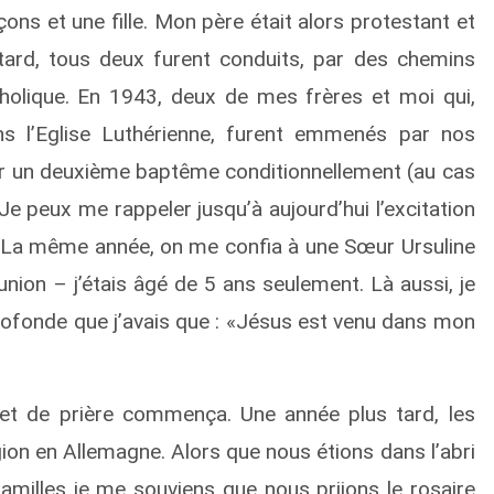
çons et une fille. Mon père était alors protestant et
tard, tous deux furent conduits, par des chemins
tholique. En 1943, deux de mes frères et moi qui,
 l’Eglise Luthérienne, furent emmenés par nos
oir un deuxième baptême conditionnellement (au cas
Je peux me rappeler jusqu’à aujourd’hui l’excitation
La même année, on me confia à une Sœur Ursuline
on – j’étais âgé de 5 ans seulement. Là aussi, je
rofonde que j’avais que : «Jésus est venu dans mon
et de prière commença. Une année plus tard, les
ion en Allemagne. Alors que nous étions dans l’abri
familles je me souviens que nous priions le rosaire