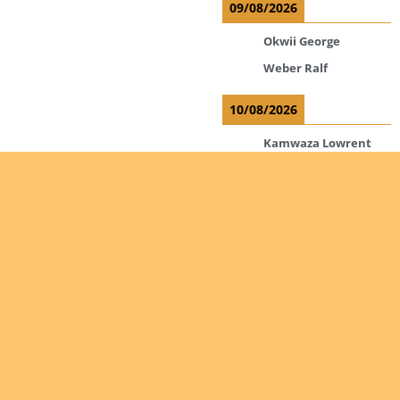
09/08/2026
Okwii George
Weber Ralf
10/08/2026
Kamwaza Lowrent
12/08/2026
Bilodeau André
Calcutt Richard
Hauser Hermann
Kabwakila K. Serge
Read more
Are you