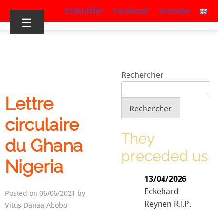
S’identifier
Facebook
Youtube
☰
Rechercher
Lettre
Rechercher
circulaire
They
du Ghana
preceded us
Nigeria
13/04/2026
Eckehard
Posted on 06/06/2021 by
Reynen R.I.P.
Vitus Danaa Abobo