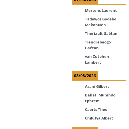
Mertens Laurent
Tadewos Godebo
MekonNen
Thériault Gaétan
Tiendrebeogo
Gaétan
van Zutphen
Lambert
08/08/2026
Asani Gilbert
Bahati Muhindo
Ephrem
Caerts Theo
Chilufya Albert