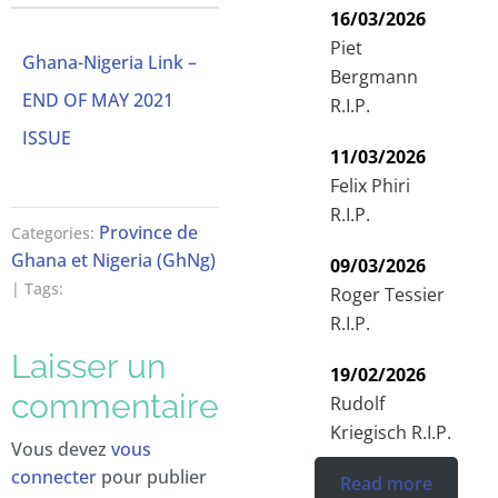
16/03/2026
Piet
Ghana-Nigeria Link –
Bergmann
END OF MAY 2021
R.I.P.
ISSUE
11/03/2026
Felix Phiri
R.I.P.
Province de
Categories:
Ghana et Nigeria (GhNg)
09/03/2026
| Tags:
Roger Tessier
R.I.P.
Laisser un
19/02/2026
commentaire
Rudolf
Kriegisch R.I.P.
Vous devez
vous
connecter
pour publier
Read more