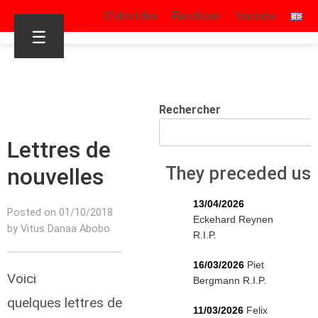
S’identifier
Facebook
Youtube
☰
Rechercher
Lettres de
nouvelles
They preceded us
13/04/2026
Posted on 01/10/2018
Eckehard Reynen
by Vitus Danaa Abobo
R.I.P.
16/03/2026
Piet
Voici
Bergmann R.I.P.
quelques lettres de
11/03/2026
Felix