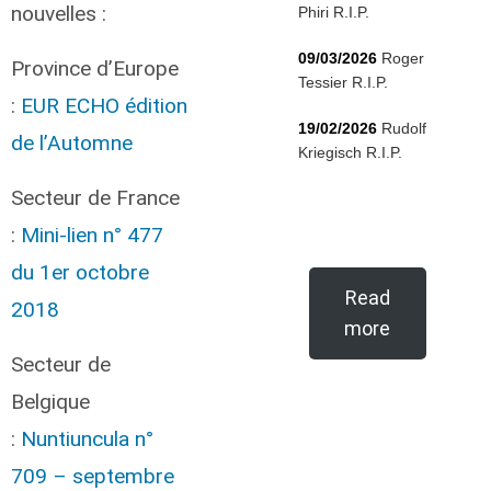
nouvelles :
Phiri R.I.P.
09/03/2026
Roger
Province d’Europe
Tessier R.I.P.
:
EUR ECHO édition
19/02/2026
Rudolf
de l’Automne
Kriegisch R.I.P.
Secteur de France
:
Mini-lien n° 477
du 1er octobre
Read
2018
more
Secteur de
Belgique
:
Nuntiuncula n°
709 – septembre