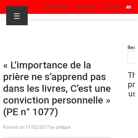
S’identifier
Facebook
Youtube
☰
Rec
« L’importance de la
prière ne s’apprend pas
Th
pr
dans les livres, C’est une
us
conviction personnelle »
(PE n° 1077)
Posted on 11/02/2017 by philippe