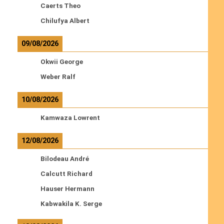
Caerts Theo
Chilufya Albert
09/08/2026
Okwii George
Weber Ralf
10/08/2026
Kamwaza Lowrent
12/08/2026
Bilodeau André
Calcutt Richard
Hauser Hermann
Kabwakila K. Serge