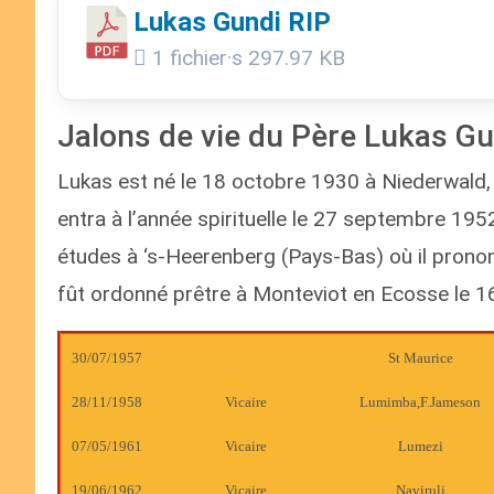
Lukas Gundi RIP
1 fichier·s
297.97 KB
Jalons de vie du Père Lukas Gu
Lukas est né le 18 octobre 1930 à Niederwald, d
entra à l’année spirituelle le 27 septembre 195
études à ‘s-Heerenberg (Pays-Bas) où il prononç
fût ordonné prêtre à Monteviot en Ecosse le 1
30/07/1957
St Maurice
28/11/1958
Vicaire
Lumimba,F.Jameson
07/05/1961
Vicaire
Lumezi
19/06/1962
Vicaire
Naviruli