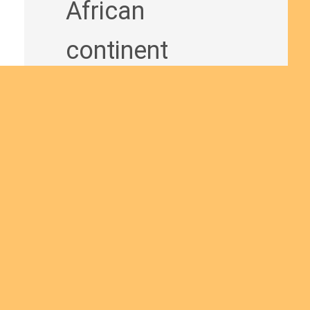
African
continent
and being
a man of
God
bringing
the Good
News to