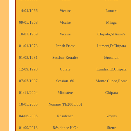
14/04/1966
Vicaire
Lumezi
09/05/1968
Vicaire
Minga
10/07/1969
Vicaire
Chipata,St Anne’s
01/01/1973
Parish Priest
Lumezi,D.Chipata
01/03/1981
Session-Retraite
Jérusalem
12/09/1990
Curate
Lundazi,D.Chipata
07/05/1997
Session+60
Monte Cucco,Roma
01/11/2004
Ministère
Chipata
18/05/2005
Nommé (PE2005/06)
04/06/2005
Résidence
Veyras
01/09/2013
Résidence H.C.:
Sierre