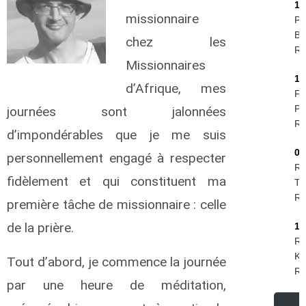
16
missionnaire
Pi
Be
chez les
R.I
Missionnaires
11
d’Afrique, mes
Fe
Phi
journées sont jalonnées
R.I
d’impondérables que je me suis
09
personnellement engagé à respecter
Ro
fidèlement et qui constituent ma
Te
R.I
première tâche de missionnaire : celle
de la prière.
19
Ru
Kr
Tout d’abord, je commence la journée
R.I
par une heure de méditation,