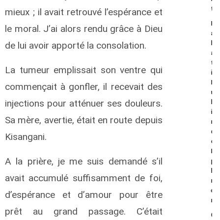
t
mieux ; il avait retrouvé l’espérance et
B
le moral. J’ai alors rendu grâce à Dieu
a
h
de lui avoir apporté la consolation.
a
t
La tumeur emplissait son ventre qui
i
M
commençait à gonfler, il recevait des
u
injections pour atténuer ses douleurs.
h
i
Sa mère, avertie, était en route depuis
n
d
Kisangani.
o
E
A la prière, je me suis demandé s’il
p
h
avait accumulé suffisamment de foi,
r
e
d’espérance et d’amour pour être
m
prêt au grand passage. C’était
C