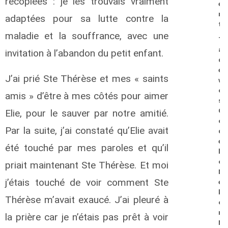
recopiées : je les trouvais vraiment
e
n
adaptées pour sa lutte contre la
t
maladie et la souffrance, avec une
T
a
invitation à l’abandon du petit enfant.
d
e
J’ai prié Ste Thérèse et mes « saints
w
o
amis » d’être à mes côtés pour aimer
s
G
Elie, pour le sauver par notre amitié.
o
Par la suite, j’ai constaté qu’Elie avait
d
e
été touché par mes paroles et qu’il
b
o
priait maintenant Ste Thérèse. Et moi
M
j’étais touché de voir comment Ste
e
k
Thérèse m’avait exaucé. J’ai pleuré à
o
n
la prière car je n’étais pas prêt à voir
N