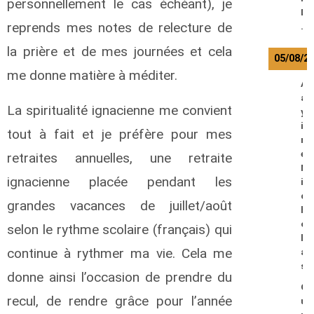
personnellement le cas échéant), je
D
reprends mes notes de relecture de
.
la prière et de mes journées et cela
05/08/2
me donne matière à méditer.
A
a
La spiritualité ignacienne me convient
y
i
tout à fait et je préfère pour mes
r
e
retraites annuelles, une retraite
N
ignacienne placée pendant les
i
c
grandes vacances de juillet/août
h
o
selon le rythme scolaire (français) qui
l
continue à rythmer ma vie. Cela me
a
s
donne ainsi l’occasion de prendre du
C
recul, de rendre grâce pour l’année
u