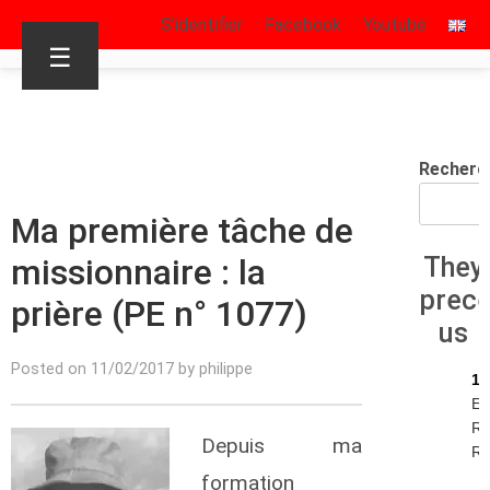
S’identifier
Facebook
Youtube
☰
Recherc
Ma première tâche de
missionnaire : la
They
prec
prière (PE n° 1077)
us
Posted on 11/02/2017 by philippe
13
Ec
Re
Depuis ma
R.I
formation