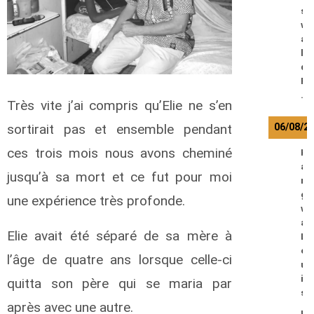
s
w
a
l
d
P
.
Très vite j’ai compris qu’Elie ne s’en
06/08/2
sortirait pas et ensemble pendant
ces trois mois nous avons cheminé
K
a
jusqu’à sa mort et ce fut pour moi
n
g
une expérience très profonde.
w
a
Elie avait été séparé de sa mère à
L
o
l’âge de quatre ans lorsque celle-ci
u
i
quitta son père qui se maria par
s
après avec une autre.
K