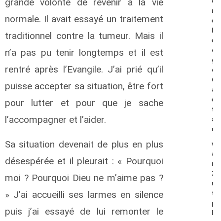
grande volonté de revenir à la vie
d
r
normale. Il avait essayé un traitement
e
b
traditionnel contre la tumeur. Mais il
e
o
n’a pas pu tenir longtemps et il est
g
rentré après l’Evangile. J’ai prié qu’il
o
G
puisse accepter sa situation, être fort
a
é
pour lutter et pour que je sache
t
l’accompagner et l’aider.
a
n
Sa situation devenait de plus en plus
v
a
désespérée et il pleurait : « Pourquoi
n
Z
moi ? Pourquoi Dieu ne m’aime pas ?
u
» J’ai accueilli ses larmes en silence
t
p
puis j’ai essayé de lui remonter le
h