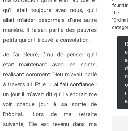
ma conviction qu’Elie était au Ciel et
found in
qu’il était toujours avec nous, qu’il
the
allait m’aider désormais d’une autre
"Ordinati
category
manière. Il faisait partie des pauvres
petits qui ont trouvé la consolation.
R
e
Je l’ai pleuré, ému de penser qu’il
a
était maintenant avec les saints,
d
réalisant comment Dieu m’avait parlé
m
à travers lui. Et je lui ai fait confiance :
o
r
un jour il m’avait dit qu’il viendrait me
e
voir chaque jour à sa sortie de
l’hôpital… Lors de ma retraite
suivante, Elie est revenu dans ma