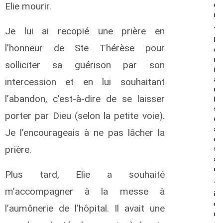
Elie mourir.
e
n
Je lui ai recopié une prière en
T
h
l’honneur de Ste Thérèse pour
é
r
solliciter sa guérison par son
i
a
intercession et en lui souhaitant
u
l’abandon, c’est-à-dire de se laisser
l
t
porter par Dieu (selon la petite voie).
G
a
Je l’encourageais à ne pas lâcher la
é
prière.
t
a
n
Plus tard, Elie a souhaité
T
m’accompagner à la messe à
i
e
l’aumônerie de l’hôpital. Il avait une
n