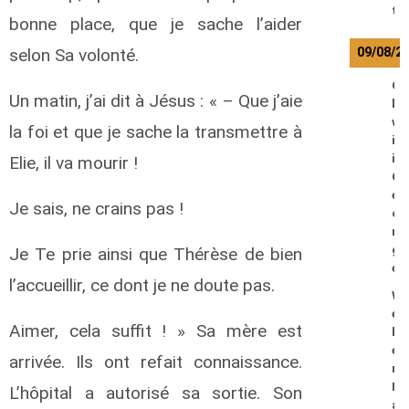
t
bonne place, que je sache l’aider
09/08/2
selon Sa volonté.
O
Un matin, j’ai dit à Jésus : « – Que j’aie
k
w
la foi et que je sache la transmettre à
i
i
Elie, il va mourir !
G
e
Je sais, ne crains pas !
o
r
g
Je Te prie ainsi que Thérèse de bien
e
l’accueillir, ce dont je ne doute pas.
W
e
Aimer, cela suffit ! » Sa mère est
b
e
arrivée. Ils ont refait connaissance.
r
R
L’hôpital a autorisé sa sortie. Son
a