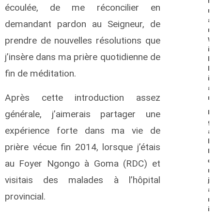
r
écoulée, de me réconcilier en
r
a
demandant pardon au Seigneur, de
n
prendre de nouvelles résolutions que
W
i
j’insère dans ma prière quotidienne de
l
l
fin de méditation.
i
a
Après cette introduction assez
m
générale, j’aimerais partager une
E
g
expérience forte dans ma vie de
a
h
prière vécue fin 2014, lorsque j’étais
B
e
au Foyer Ngongo à Goma (RDC) et
n
visitais des malades à l’hôpital
j
a
provincial.
m
i