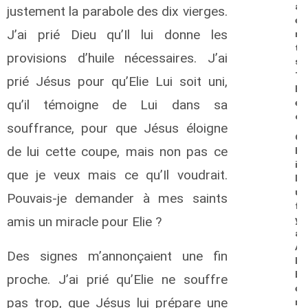
a
justement la parabole des dix vierges.
e
J’ai prié Dieu qu’Il lui donne les
r
t
provisions d’huile nécessaires. J’ai
s
T
prié Jésus pour qu’Elie Lui soit uni,
h
qu’il témoigne de Lui dans sa
e
o
souffrance, pour que Jésus éloigne
C
de lui cette coupe, mais non pas ce
h
i
que je veux mais ce qu’Il voudrait.
l
u
Pouvais-je demander à mes saints
f
amis un miracle pour Elie ?
y
a
A
Des signes m’annonçaient une fin
l
b
proche. J’ai prié qu’Elie ne souffre
e
pas trop, que Jésus lui prépare une
r