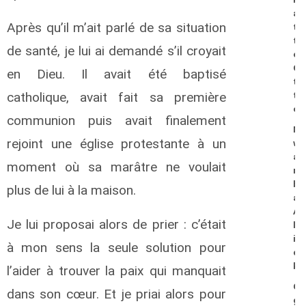
a
Après qu’il m’ait parlé de sa situation
t
t
de santé, je lui ai demandé s’il croyait
o
O
en Dieu. Il avait été baptisé
t
catholique, avait fait sa première
t
o
communion puis avait finalement
M
rejoint une église protestante à un
w
a
moment où sa marâtre ne voulait
m
b
plus de lui à la maison.
a
A
Je lui proposai alors de prier : c’était
l
i
à mon sens la seule solution pour
c
k
l’aider à trouver la paix qui manquait
O
dans son cœur. Et je priai alors pour
g