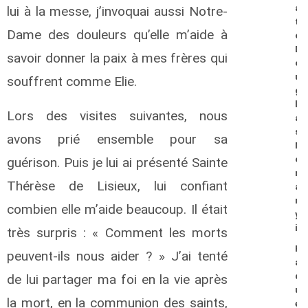
a
lui à la messe, j’invoquai aussi Notre-
t
Dame des douleurs qu’elle m’aide à
o
D
savoir donner la paix à mes frères qui
o
u
souffrent comme Elie.
g
l
Lors des visites suivantes, nous
a
s
avons prié ensemble pour sa
M
o
guérison. Puis je lui ai présenté Sainte
m
Thérèse de Lisieux, lui confiant
a
n
combien elle m’aide beaucoup. Il était
y
i
très surpris : « Comment les morts
P
peuvent-ils nous aider ? » J’ai tenté
a
q
de lui partager ma foi en la vie après
u
la mort, en la communion des saints,
e