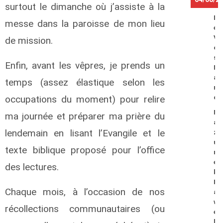
surtout le dimanche où j’assiste à la
D
messe dans la paroisse de mon lieu
e
V
de mission.
o
s
Enfin, avant les vêpres, je prends un
M
a
temps (assez élastique selon les
r
occupations du moment) pour relire
c
M
ma journée et préparer ma prière du
a
lendemain en lisant l’Evangile et le
z
u
texte biblique proposé pour l’office
r
e
des lectures.
k
P
Chaque mois, à l’occasion de nos
a
w
récollections communautaires (ou
e
l