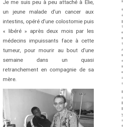
Je me suis peu à peu attaché à Elie,
n
G
un jeune malade d’un cancer aux
ö
intestins, opéré d’une colostomie puis
p
f
« libéré » après deux mois par les
e
r
médecins impuissants face à cette
t
tumeur, pour mourir au bout d’une
A
n
semaine dans un quasi
d
r
retranchement en compagnie de sa
e
a
mère.
s
M
a
l
l
y
a
O