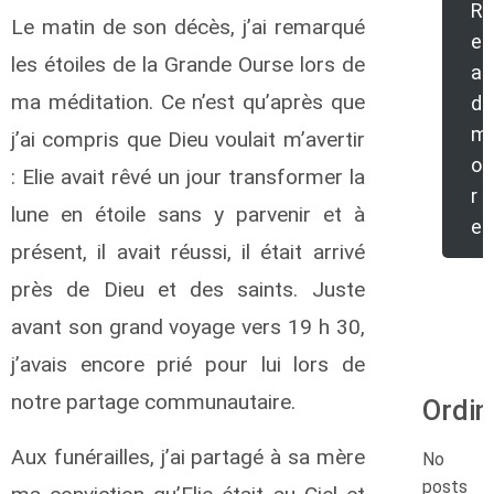
R
Le matin de son décès, j’ai remarqué
e
les étoiles de la Grande Ourse lors de
a
ma méditation. Ce n’est qu’après que
d
m
j’ai compris que Dieu voulait m’avertir
o
: Elie avait rêvé un jour transformer la
r
lune en étoile sans y parvenir et à
e
présent, il avait réussi, il était arrivé
près de Dieu et des saints. Juste
avant son grand voyage vers 19 h 30,
j’avais encore prié pour lui lors de
notre partage communautaire.
Ordin
Aux funérailles, j’ai partagé à sa mère
No
posts