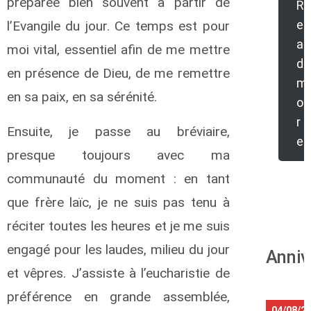
préparée bien souvent à partir de
R
e
l’Evangile du jour. Ce temps est pour
a
moi vital, essentiel afin de me mettre
d
en présence de Dieu, de me remettre
m
en sa paix, en sa sérénité.
o
r
Ensuite, je passe au bréviaire,
e
presque toujours avec ma
communauté du moment : en tant
que frère laïc, je ne suis pas tenu à
réciter toutes les heures et je me suis
engagé pour les laudes, milieu du jour
Anniv
et vêpres. J’assiste à l’eucharistie de
préférence en grande assemblée,
04/08/2