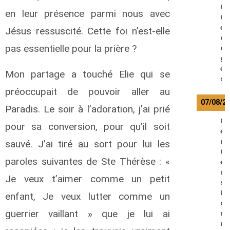
t
en leur présence parmi nous avec
G
e
Jésus ressuscité. Cette foi n’est-elle
o
pas essentielle pour la prière ?
r
g
e
Mon partage a touché Elie qui se
s
préoccupait de pouvoir aller au
07/08/2
Paradis. Le soir à l’adoration, j’ai prié
M
pour sa conversion, pour qu’il soit
e
r
sauvé. J’ai tiré au sort pour lui les
t
paroles suivantes de Ste Thérèse : «
e
n
Je veux t’aimer comme un petit
s
L
enfant, Je veux lutter comme un
a
guerrier vaillant » que je lui ai
u
r