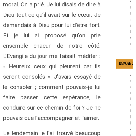
e
moral. On a prié. Je lui disais de dire à
n
L
Dieu tout ce qu’il avait sur le cœur. Je
a
demandais à Dieu pour lui d’être fort.
m
b
Et je lui ai proposé qu’on prie
e
r
ensemble chacun de notre côté.
t
L’Evangile du jour me faisait méditer :
08/08/2
« Heureux ceux qui pleurent car ils
A
seront consolés ». J’avais essayé de
s
le consoler ; comment pouvais-je lui
a
n
faire passer cette espérance, le
i
G
conduire sur ce chemin de foi ? Je ne
i
pouvais que l’accompagner et l’aimer.
l
b
e
Le lendemain je l’ai trouvé beaucoup
r