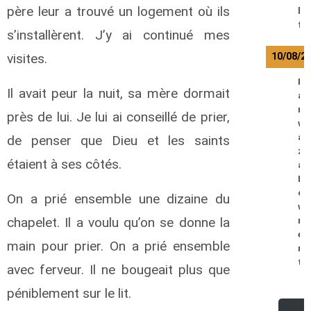
père leur a trouvé un logement où ils
l
f
s’installèrent. J’y ai continué mes
10/08/2
visites.
K
Il avait peur la nuit, sa mère dormait
a
m
près de lui. Je lui ai conseillé de prier,
w
a
de penser que Dieu et les saints
z
étaient à ses côtés.
a
L
o
On a prié ensemble une dizaine du
w
chapelet. Il a voulu qu’on se donne la
r
e
main pour prier. On a prié ensemble
n
t
avec ferveur. Il ne bougeait plus que
péniblement sur le lit.