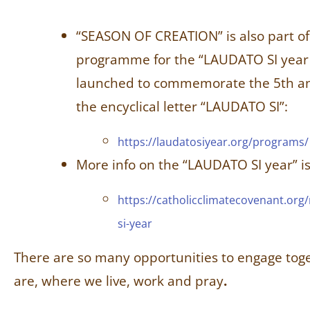
“SEASON OF CREATION” is also part of 
programme for the “LAUDATO SI year
launched to commemorate the 5
th
an
the encyclical letter “LAUDATO SI”:
https://laudatosiyear.org/programs/
More info on the “LAUDATO SI year” is
https://catholicclimatecovenant.org
si-year
There are so many opportunities to engage to
are, where we live, work and pray
.