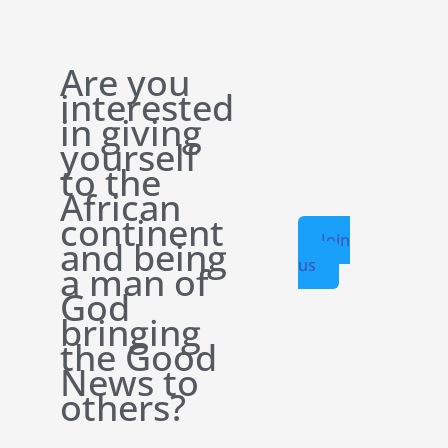
Are you
interested
in giving
yourself
to the
African
continent
Join
and being
us
a man of
God
bringing
the Good
News to
others?