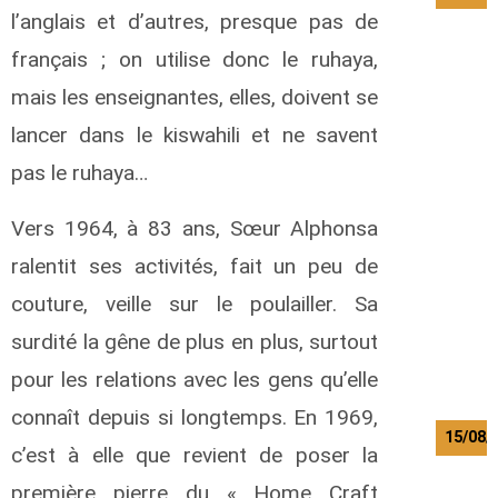
l’anglais et d’autres, presque pas de
u
français ; on utilise donc le ruhaya,
g
mais les enseignantes, elles, doivent se
a
l
lancer dans le kiswahili et ne savent
i
h
pas le ruhaya…
y
a
Vers 1964, à 83 ans, Sœur Alphonsa
.
ralentit ses activités, fait un peu de
F
i
couture, veille sur le poulailler. Sa
d
surdité la gêne de plus en plus, surtout
è
l
pour les relations avec les gens qu’elle
e
connaît depuis si longtemps. En 1969,
15/08/
c’est à elle que revient de poser la
première pierre du « Home Craft