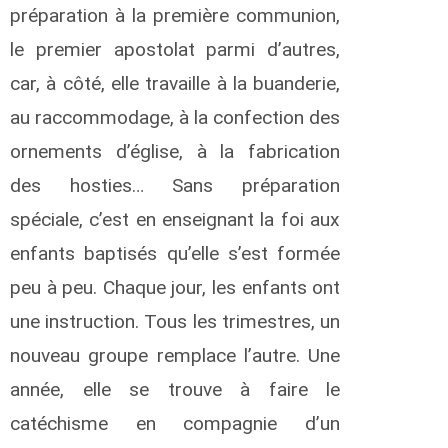
e
préparation à la première communion,
F
r
le premier apostolat parmi d’autres,
a
car, à côté, elle travaille à la buanderie,
n
ç
au raccommodage, à la confection des
o
i
ornements d’église, à la fabrication
s
des hosties… Sans préparation
E
k
spéciale, c’est en enseignant la foi aux
e
enfants baptisés qu’elle s’est formée
h
peu à peu. Chaque jour, les enfants ont
e
l
une instruction. Tous les trimestres, un
s
nouveau groupe remplace l’autre. Une
o
n
année, elle se trouve à faire le
h
catéchisme en compagnie d’un
i