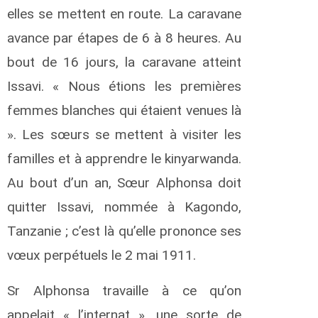
o
elles se mettent en route. La caravane
d
avance par étapes de 6 à 8 heures. Au
e
a
bout de 16 jours, la caravane atteint
u
A
Issavi. « Nous étions les premières
n
femmes blanches qui étaient venues là
d
r
». Les sœurs se mettent à visiter les
é
familles et à apprendre le kinyarwanda.
a
Au bout d’un an, Sœur Alphonsa doit
l
c
quitter Issavi, nommée à Kagondo,
u
Tanzanie ; c’est là qu’elle prononce ses
t
t
vœux perpétuels le 2 mai 1911.
R
i
c
Sr Alphonsa travaille à ce qu’on
h
appelait « l’internat », une sorte de
a