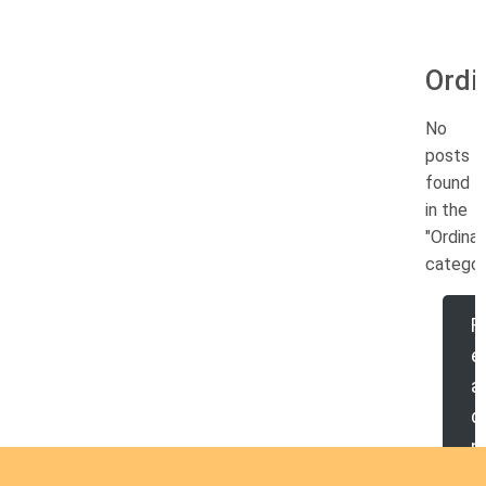
Ordi
No
posts
found
in the
"Ordinat
categor
R
e
a
d
o