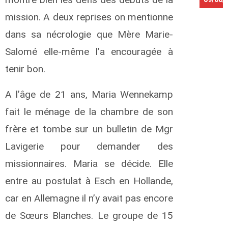
mission. A deux reprises on mentionne
k
dans sa nécrologie que Mère Marie-
i
Salomé elle-même l’a encouragée à
i
tenir bon.
e
o
A l’âge de 21 ans, Maria Wennekamp
r
fait le ménage de la chambre de son
g
e
frère et tombe sur un bulletin de Mgr
Lavigerie pour demander des
e
b
missionnaires. Maria se décide. Elle
e
r
entre au postulat à Esch en Hollande,
R
car en Allemagne il n’y avait pas encore
a
l
de Sœurs Blanches. Le groupe de 15
f