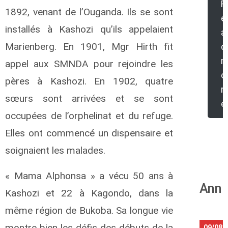
R
1892, venant de l’Ouganda. Ils se sont
e
installés à Kashozi qu’ils appelaient
a
Marienberg. En 1901, Mgr Hirth fit
d
appel aux SMNDA pour rejoindre les
o
pères à Kashozi. En 1902, quatre
r
sœurs sont arrivées et se sont
e
occupées de l’orphelinat et du refuge.
Elles ont commencé un dispensaire et
soignaient les malades.
« Mama Alphonsa » a vécu 50 ans à
Anni
Kashozi et 22 à Kagondo, dans la
même région de Bukoba. Sa longue vie
montre bien les défis des débuts de la
09/08/