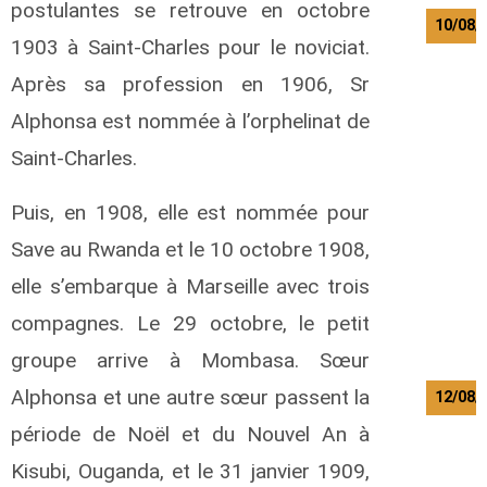
postulantes se retrouve en octobre
10/08/
1903 à Saint-Charles pour le noviciat.
K
Après sa profession en 1906, Sr
a
Alphonsa est nommée à l’orphelinat de
a
Saint-Charles.
z
a
Puis, en 1908, elle est nommée pour
L
o
Save au Rwanda et le 10 octobre 1908,
elle s’embarque à Marseille avec trois
r
e
compagnes. Le 29 octobre, le petit
n
t
groupe arrive à Mombasa. Sœur
Alphonsa et une autre sœur passent la
12/08/
période de Noël et du Nouvel An à
B
i
Kisubi, Ouganda, et le 31 janvier 1909,
l