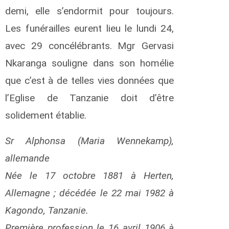
n
demi, elle s’endormit pour toujours.
d
r
Les funérailles eurent lieu le lundi 24,
é
avec 29 concélébrants. Mgr Gervasi
I
t
Nkaranga souligne dans son homélie
u
que c’est à de telles vies données que
n
g
l’Eglise de Tanzanie doit d’être
a
b
solidement établie.
o
s
Sr Alphonsa (Maria Wennekamp),
e
B
allemande
e
n
Née le 17 octobre 1881 à Herten,
j
Allemagne ; décédée le 22 mai 1982 à
a
Kagondo, Tanzanie.
i
n
Première profession le 16 avril 1906 à