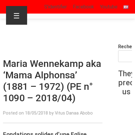
S’identifier
Facebook
Youtube
☰
Recher
Maria Wennekamp aka
‘Mama Alphonsa’
They
prec
(1881 – 1972) (PE n°
us
1090 – 2018/04)
1
E
Posted on 18/05/2018 by Vitus Danaa Abobo
R
Fondations solides d’une Eglise