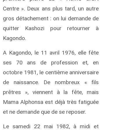
o
n
Centre ». Deux ans plus tard, un autre
t
gros détachement : on lui demande de
a
quitter Kashozi pour retourner à
i
n
Kagondo.
a
R
A Kagondo, le 11 avril 1976, elle fête
y
a
ses 70 ans de profession et, en
n
L
octobre 1981, le centième anniversaire
.
de naissance. De nombreux « fils
D
e
prêtres », viennent à la fête, mais
V
Mama Alphonsa est déjà très fatiguée
i
n
et ne demande que de se reposer.
c
k
Le samedi 22 mai 1982, à midi et
A