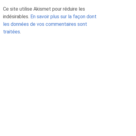
i
Ce site utilise Akismet pour réduire les
indésirables.
En savoir plus sur la façon dont
a
les données de vos commentaires sont
n
a
traitées
.
h
e
o
g
è
n
e
y
i
r
e
n
d
a
P