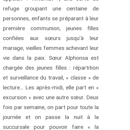
r
refuge groupant une centaine de
d
personnes, enfants se préparant à leur
a
première communion, jeunes filles
u
s
confiées aux sœurs jusqu’à leur
e
mariage, vieilles femmes achevant leur
r
vie dans la paix. Sœur Alphonsa est
e
r
chargée des jeunes filles : répartition
et surveillance du travail, « classe » de
a
n
lecture… Les après-midi, elle part en «
n
excursion » avec une autre sœur. Deux
K
a
fois par semaine, on part pour toute la
b
journée et on passe la nuit à la
a
succursale pour pouvoir faire « la
k