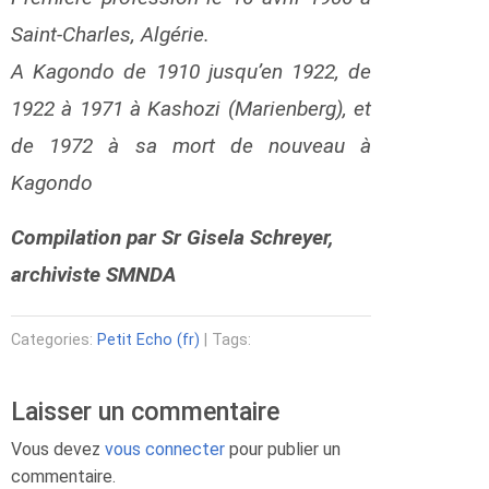
Saint-Charles, Algérie.
a
g
A Kagondo de 1910 jusqu’en 1922, de
e
1922 à 1971 à Kashozi (Marienberg), et
z
i
de 1972 à sa mort de nouveau à
J
o
Kagondo
h
n
Compilation par Sr Gisela Schreyer,
B
o
archiviste SMNDA
s
c
o
Categories:
Petit Echo (fr)
| Tags:
s
h
Laisser un commentaire
i
Vous devez
vous connecter
pour publier un
i
commentaire.
y