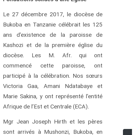
1
P
Le 27 décembre 2017, le diocèse de
R
Bukoba en Tanzanie célébrait les 125
ans d’existence de la paroisse de
1
F
Kashozi et de la première église du
P
diocèse. Les M. Afr. qui ont
R
commencé cette paroisse, ont
0
participé à la célébration. Nos sœurs
T
Victoria Gaa, Amani Ndatabaye et
R
Marie Sakina, y ont représenté l’entité
1
Afrique de l’Est et Centrale (ECA).
R
K
R
Mgr Jean Joseph Hirth et les pères
sont arrivés à Mushonzi, Bukoba, en