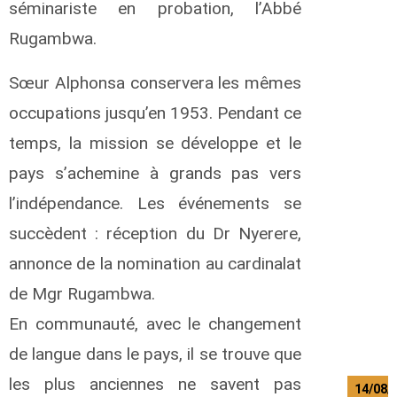
n
séminariste en probation, l’Abbé
e
Rugambwa.
d
u
Sœur Alphonsa conservera les mêmes
L
y
occupations jusqu’en 1953. Pendant ce
u
b
temps, la mission se développe et le
a
pays s’achemine à grands pas vers
h
l’indépendance. Les événements se
u
succèdent : réception du Dr Nyerere,
p
annonce de la nomination au cardinalat
h
r
de Mgr Rugambwa.
e
y
En communauté, avec le changement
A
.
de langue dans le pays, il se trouve que
les plus anciennes ne savent pas
14/08/