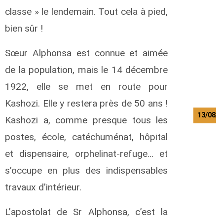
i
classe » le lendemain. Tout cela à pied,
l
a
bien sûr !
K
.
Sœur Alphonsa est connue et aimée
S
e
de la population, mais le 14 décembre
r
g
1922, elle se met en route pour
e
Kashozi. Elle y restera près de 50 ans !
13/08/
Kashozi a, comme presque tous les
B
postes, école, catéchuménat, hôpital
e
et dispensaire, orphelinat-refuge… et
a
u
s’occupe en plus des indispensables
c
h
travaux d’intérieur.
e
s
L’apostolat de Sr Alphonsa, c’est la
n