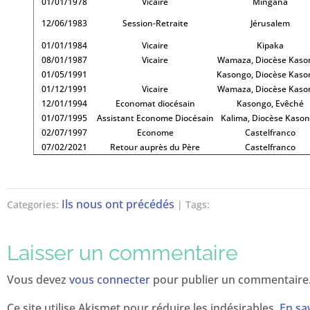
01/01/1978
Vicaire
Mingana
12/06/1983
Session-Retraite
Jérusalem
01/01/1984
Vicaire
Kipaka
08/01/1987
Vicaire
Wamaza, Diocèse Kaso
01/05/1991
Kasongo, Diocèse Kas
01/12/1991
Vicaire
Wamaza, Diocèse Kaso
12/01/1994
Economat diocésain
Kasongo, Evêché
01/07/1995
Assistant Econome Diocésain
Kalima, Diocèse Kaso
02/07/1997
Econome
Castelfranco
07/02/2021
Retour auprès du Père
Castelfranco
Ils nous ont précédés
Categories:
| Tags:
Laisser un commentaire
Vous devez
vous connecter
pour publier un commentaire
Ce site utilise Akismet pour réduire les indésirables.
En sav