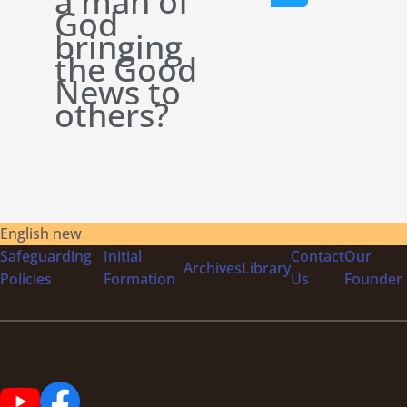
a man of
God
bringing
the Good
News to
others?
English new
Safeguarding
Initial
Contact
Our
Archives
Library
Policies
Formation
Us
Founder