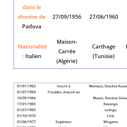
dans le
diocèse de
27/09/1956
27/06/1960
Padova
Maison-
Nationalité
Carthage
Carrée
:
Italien
(Tunisie)
(Algérie)
01/01/1963
Inscrit à
Wamaza, Diocèse Kaso
01/07/1964
Troubles, évacué au
10/09/1964
Masisi, Diocèse Gom
17/01/1965
Kasongo
01/07/1965
Lulingu
01/10/1970
Cirie
01/06/1977
Supérieur
Mingana