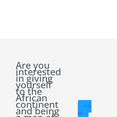
Are you
interested
in giving
yourself
to the
African
continent
Join
and being
us