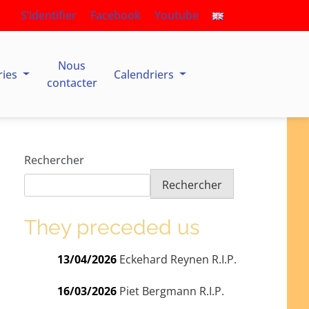
S’identifier
Facebook
Youtube
Nous
ries
Calendriers
contacter
Rechercher
Rechercher
They preceded us
13/04/2026
Eckehard Reynen R.I.P.
16/03/2026
Piet Bergmann R.I.P.