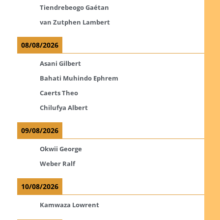
Tiendrebeogo Gaétan
van Zutphen Lambert
08/08/2026
Asani Gilbert
Bahati Muhindo Ephrem
Caerts Theo
Chilufya Albert
09/08/2026
Okwii George
Weber Ralf
10/08/2026
Kamwaza Lowrent