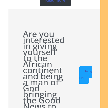
Read more
Are you
interested
in giving
yourself
to the
African
continent
Join
and being
us
a man of
God
bringing
the Good
News to