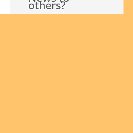
others?
Join us