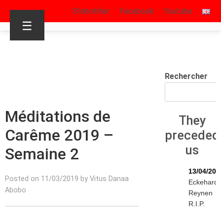
S’identifier
Facebook
Youtube
☰
Rechercher
Méditations de
They
Carême 2019 –
preceded
us
Semaine 2
13/04/202
Posted on 11/03/2019 by Vitus Danaa
Eckehard
Abobo
Reynen
R.I.P.