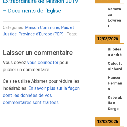
Extraordinaire de Mission 2019
Kamwa
– Documents de l’Eglise
za
Lowren
t
Categories:
Maison Commune, Paix et
Justice
,
Province d'Europe (PEP)
| Tags:
12/08/2026
Bilodea
Laisser un commentaire
u André
Vous devez
vous connecter
pour
Calcutt
publier un commentaire.
Richard
Hauser
Ce site utilise Akismet pour réduire les
Herman
indésirables.
En savoir plus sur la façon
n
dont les données de vos
Kabwak
commentaires sont traitées
.
ila K.
Serge
13/08/2026