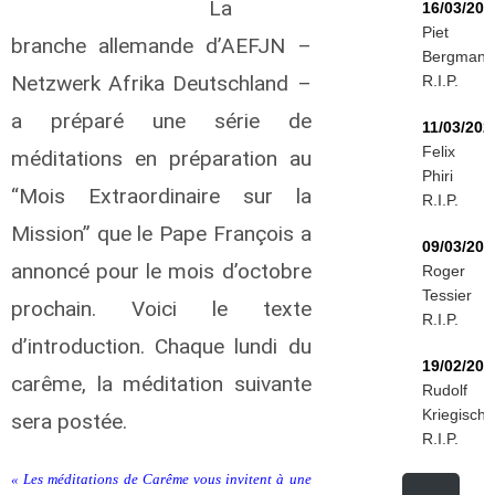
La
16/03/202
Piet
branche allemande d’AEFJN –
Bergmann
Netzwerk Afrika Deutschland –
R.I.P.
a préparé une série de
11/03/202
Felix
méditations en préparation au
Phiri
“Mois Extraordinaire sur la
R.I.P.
Mission” que le Pape François a
09/03/202
annoncé pour le mois d’octobre
Roger
Tessier
prochain. Voici le texte
R.I.P.
d’introduction. Chaque lundi du
19/02/202
carême, la méditation suivante
Rudolf
Kriegisch
sera postée.
R.I.P.
« Les méditations de Carême vous invitent à une