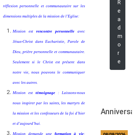
R
réflexion
personnelle et communautaire sur les
e
dimensions multiples
de la mission de l’Eglise:
a
d
Mission est
rencontre personnelle
avec
m
Jésus-Christ dans Eucharistie, Parole de
o
Dieu, prière personnelle et communautaire.
r
e
Seulement si le Christ est présent dans
notre vie, nous pouvons le communiquer
avec les autres.
Mission est
témoignage
: Laissons-nous
nous inspirer par les saints, les martyrs de
Anniversa
la mission et les confesseurs de la foi d’hier
et d’aujourd’hui.
Mission demande une
formation à vie
:
08/08/2026