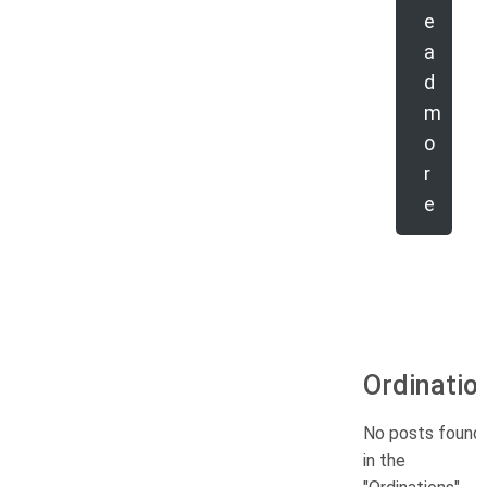
e
a
d
m
o
r
e
Ordinatio
No posts found
in the