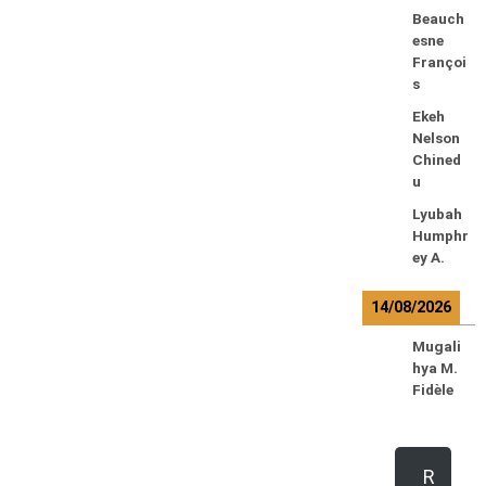
Beauch
esne
Françoi
s
Ekeh
Nelson
Chined
u
Lyubah
Humphr
ey A.
14/08/2026
Mugali
hya M.
Fidèle
R