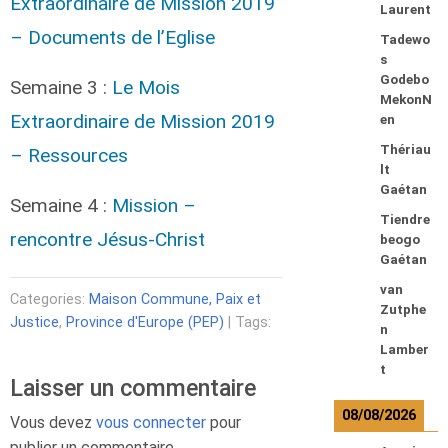
Extraordinaire de Mission 2019
Laurent
– Documents de l’Eglise
Tadewo
s
Godebo
Semaine 3 :
Le Mois
MekonN
Extraordinaire de Mission 2019
en
Thériau
– Ressources
lt
Gaétan
Semaine 4 :
Mission –
Tiendre
rencontre Jésus-Christ
beogo
Gaétan
van
Categories:
Maison Commune, Paix et
Zutphe
Justice
,
Province d'Europe (PEP)
| Tags:
n
Lamber
t
Laisser un commentaire
08/08/2026
Vous devez
vous connecter
pour
publier un commentaire.