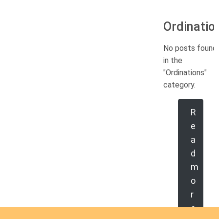
Ordinatio
No posts found
in the
"Ordinations"
category.
R
e
a
d
m
o
r
e