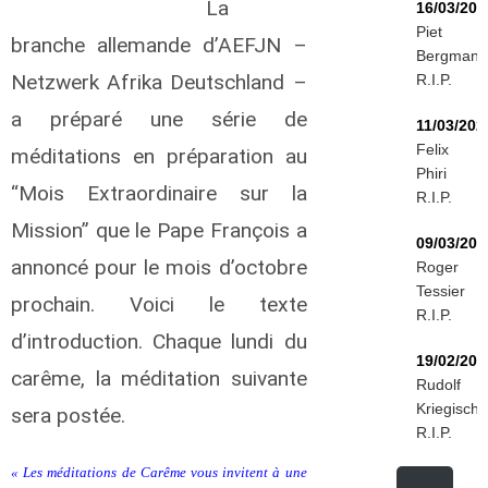
La
16/03/202
Piet
branche allemande d’AEFJN –
Bergmann
Netzwerk Afrika Deutschland –
R.I.P.
a préparé une série de
11/03/202
Felix
méditations en préparation au
Phiri
“Mois Extraordinaire sur la
R.I.P.
Mission” que le Pape François a
09/03/202
annoncé pour le mois d’octobre
Roger
Tessier
prochain. Voici le texte
R.I.P.
d’introduction. Chaque lundi du
19/02/202
carême, la méditation suivante
Rudolf
Kriegisch
sera postée.
R.I.P.
« Les méditations de Carême vous invitent à une