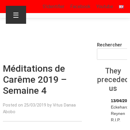
S’identifier
Facebook
Youtube
☰
Rechercher
Méditations de
They
Carême 2019 –
preceded
us
Semaine 4
13/04/202
Posted on 25/03/2019 by Vitus Danaa
Eckehard
Abobo
Reynen
R.I.P.