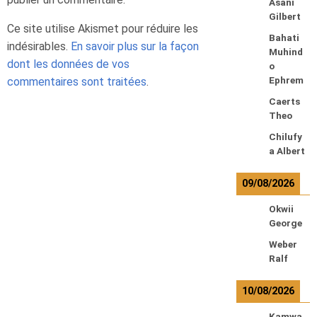
Asani
Gilbert
Ce site utilise Akismet pour réduire les
Bahati
indésirables.
En savoir plus sur la façon
Muhind
dont les données de vos
o
commentaires sont traitées
.
Ephrem
Caerts
Theo
Chilufy
a Albert
09/08/2026
Okwii
George
Weber
Ralf
10/08/2026
Kamwa