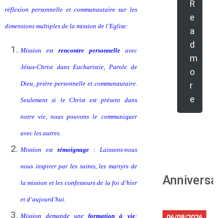
R
réflexion
personnelle et communautaire sur les
e
dimensions multiples
de la mission de l’Eglise:
a
d
Mission est
rencontre personnelle
avec
m
Jésus-Christ dans Eucharistie, Parole de
o
Dieu, prière personnelle et communautaire.
r
e
Seulement si le Christ est présent dans
notre vie, nous pouvons le communiquer
avec les autres.
Mission est
témoignage
: Laissons-nous
nous inspirer par les saints, les martyrs de
Anniversa
la mission et les confesseurs de la foi d’hier
et d’aujourd’hui.
Mission demande une
formation à vie
:
06/08/2026