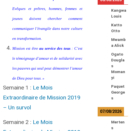
Evêques et prêtres, hommes, femmes et
Kangwa
Louis
jeunes doivent chercher comment
Katto
communiquer l’évangile dans notre culture
Otto
en transformation.
Mwamb
a Alick
Mission est être
au service des tous
: C’est
Ogato
le témoignage d’amour et de solidarité avec
Dougla
s
les pauvres qui seul peut démontrer l’amour
Moman
yi
de Dieu pour tous. »
Semaine 1 :
Le Mois
Paquet
George
Extraordinaire de Mission 2019
s
– Un survol
07/08/2026
Semaine 2 :
Le Mois
Merten
s