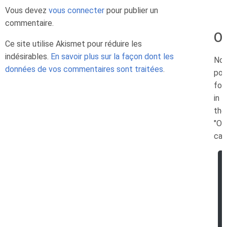
Vous devez
vous connecter
pour publier un
commentaire.
Or
Ce site utilise Akismet pour réduire les
indésirables.
En savoir plus sur la façon dont les
No
données de vos commentaires sont traitées
.
pos
fou
in
the
"Or
cat