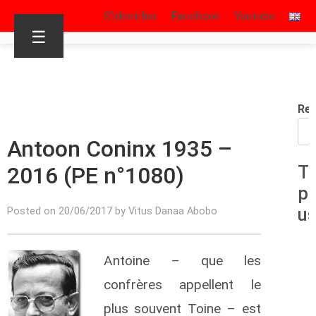
S’identifier
Facebook
Youtube
☰
Rec
Antoon Coninx 1935 –
2016 (PE n°1080)
T
p
u
Posted on 20/06/2017 by Vitus Danaa Abobo
Antoine – que les
confrères appellent le
plus souvent Toine – est