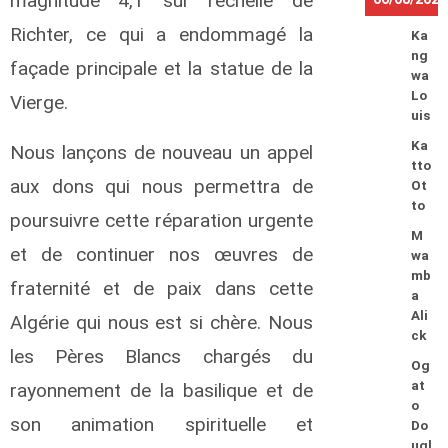
magnitude 4,1 sur l’échelle de
Richter, ce qui a endommagé la
Ka
ng
façade principale et la statue de la
wa
Lo
Vierge.
uis
Ka
Nous lançons de nouveau un appel
tto
aux dons qui nous permettra de
Ot
to
poursuivre cette réparation urgente
M
et de continuer nos œuvres de
wa
mb
fraternité et de paix dans cette
a
Ali
Algérie qui nous est si chère. Nous
ck
les Pères Blancs chargés du
Og
at
rayonnement de la basilique et de
o
son animation spirituelle et
Do
ugl