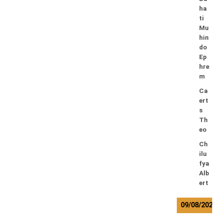
ha
ti
Mu
hin
do
Ep
hre
m
Ca
ert
s
Th
eo
Ch
ilu
fya
Alb
ert
09/08/2026