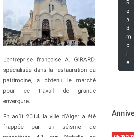
R
e
a
d
m
o
r
L’entreprise française A. GIRARD,
e
spécialisée dans la restauration du
patrimoine, a obtenu le marché
pour ce travail de grande
envergure.
Annive
En août 2014, la ville d’Alger a été
frappée par un séisme de
06/08/2026