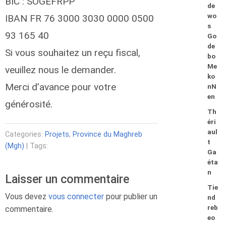
BIC : SOGEFRPP
de
wo
IBAN FR 76 3000 3030 0000 0500
s
93 165 40
Go
de
Si vous souhaitez un reçu fiscal,
bo
Me
veuillez nous le demander.
ko
Merci d’avance pour votre
nN
en
générosité.
Th
éri
aul
Categories:
Projets
,
Province du Maghreb
t
(Mgh)
| Tags:
Ga
éta
n
Laisser un commentaire
Tie
Vous devez
vous connecter
pour publier un
nd
reb
commentaire.
eo