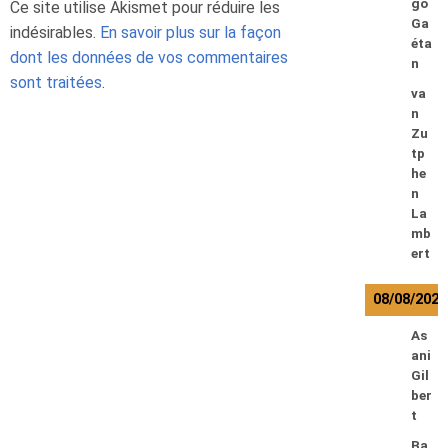
go
Ce site utilise Akismet pour réduire les
Ga
indésirables.
En savoir plus sur la façon
éta
dont les données de vos commentaires
n
sont traitées
.
va
n
Zu
tp
he
n
La
mb
ert
08/08/2026
As
ani
Gil
ber
t
Ba