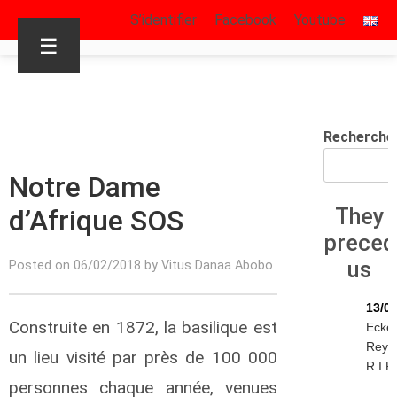
S’identifier
Facebook
Youtube
☰
Recherche
Notre Dame
d’Afrique SOS
They
prece
us
Posted on 06/02/2018 by Vitus Danaa Abobo
13/0
Construite en 1872, la basilique est
Ecke
Reyn
un lieu visité par près de 100 000
R.I.P.
personnes chaque année, venues