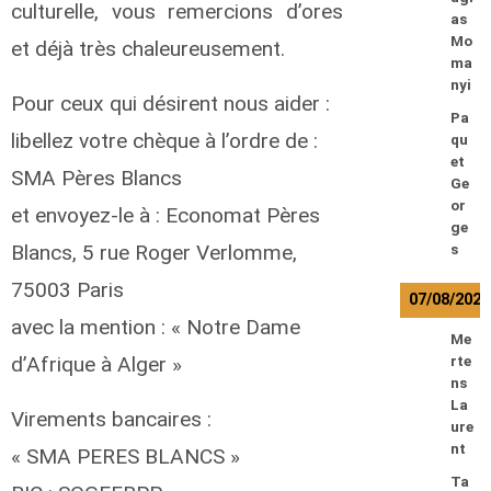
culturelle, vous remercions d’ores
as
Mo
et déjà très chaleureusement.
ma
nyi
Pour ceux qui désirent nous aider :
Pa
libellez votre chèque à l’ordre de :
qu
et
SMA Pères Blancs
Ge
or
et envoyez-le à : Economat Pères
ge
Blancs, 5 rue Roger Verlomme,
s
75003 Paris
07/08/2026
avec la mention : « Notre Dame
Me
d’Afrique à Alger »
rte
ns
La
Virements bancaires :
ure
nt
« SMA PERES BLANCS »
Ta