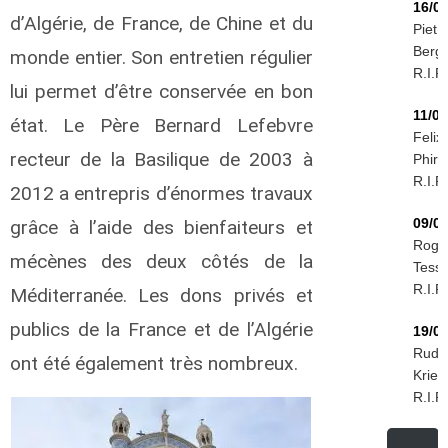
16/0
d’Algérie, de France, de Chine et du
Piet
Berg
monde entier. Son entretien régulier
R.I.P.
lui permet d’être conservée en bon
11/0
état. Le Père Bernard Lefebvre
Felix
recteur de la Basilique de 2003 à
Phiri
R.I.P.
2012 a entrepris d’énormes travaux
09/0
grâce à l’aide des bienfaiteurs et
Roge
mécènes des deux côtés de la
Tessi
R.I.P.
Méditerranée. Les dons privés et
publics de la France et de l’Algérie
19/0
Rudol
ont été également très nombreux.
Krieg
R.I.P.