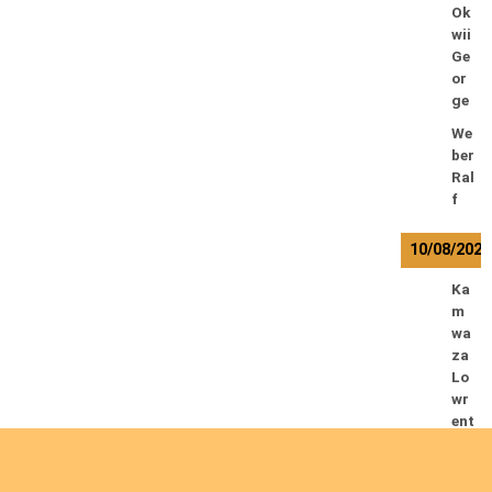
Ok
wii
Ge
or
ge
We
ber
Ral
f
10/08/2026
Ka
m
wa
za
Lo
wr
ent
12/08/2026