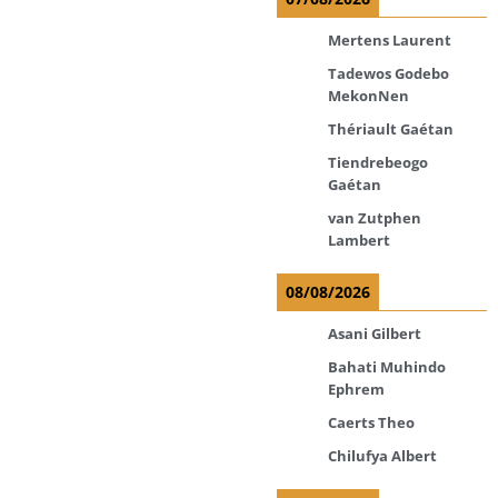
Mertens Laurent
Tadewos Godebo
MekonNen
Thériault Gaétan
Tiendrebeogo
Gaétan
van Zutphen
Lambert
08/08/2026
Asani Gilbert
Bahati Muhindo
Ephrem
Caerts Theo
Chilufya Albert