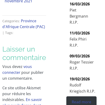
novembre 2021
16/03/2026
Piet
Bergmann
Province
Categories:
R.I.P.
d'Afrique Centrale (PAC)
11/03/2026
| Tags:
Felix Phiri
R.I.P.
Laisser un
09/03/2026
commentaire
Roger Tessier
Vous devez
vous
R.I.P.
connecter
pour publier
un commentaire.
19/02/2026
Rudolf
Ce site utilise Akismet
Kriegisch R.I.P.
pour réduire les
indésirables.
En savoir
Read more