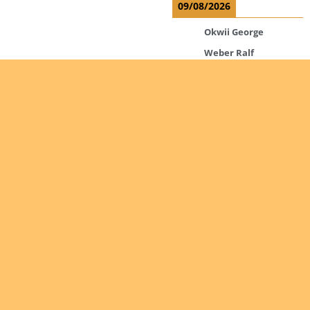
09/08/2026
Okwii George
Weber Ralf
10/08/2026
Kamwaza Lowrent
12/08/2026
Bilodeau André
Calcutt Richard
Hauser Hermann
Are you
Kabwakila K. Serge
interested
in giving
Read more
yourself
to the