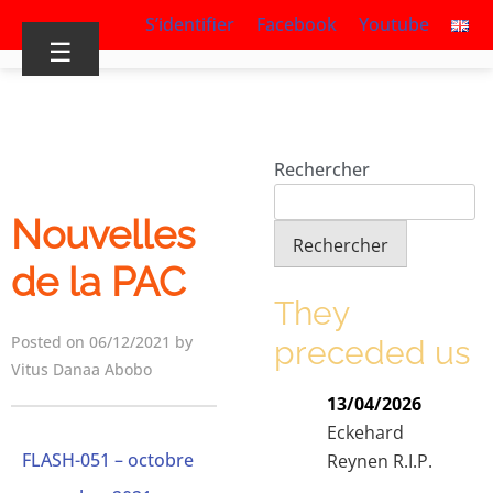
S’identifier
Facebook
Youtube
☰
Rechercher
Nouvelles
Rechercher
de la PAC
They
Posted on 06/12/2021 by
preceded us
Vitus Danaa Abobo
13/04/2026
Eckehard
FLASH-051 – octobre
Reynen R.I.P.