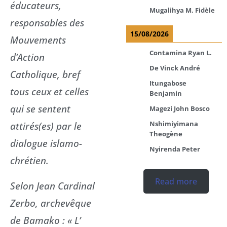
éducateurs,
Mugalihya M. Fidèle
responsables des
15/08/2026
Mouvements
Contamina Ryan L.
d’Action
De Vinck André
Catholique, bref
Itungabose
tous ceux et celles
Benjamin
qui se sentent
Magezi John Bosco
attirés(es) par le
Nshimiyimana
Theogène
dialogue islamo-
Nyirenda Peter
chrétien.
Read more
Selon Jean Cardinal
Zerbo, archevêque
de Bamako : « L’