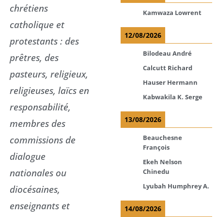
chrétiens
Kamwaza Lowrent
catholique et
12/08/2026
protestants : des
Bilodeau André
prêtres, des
Calcutt Richard
pasteurs, religieux,
Hauser Hermann
religieuses, laïcs en
Kabwakila K. Serge
responsabilité,
13/08/2026
membres des
commissions de
Beauchesne
François
dialogue
Ekeh Nelson
nationales ou
Chinedu
Lyubah Humphrey A.
diocésaines,
enseignants et
14/08/2026