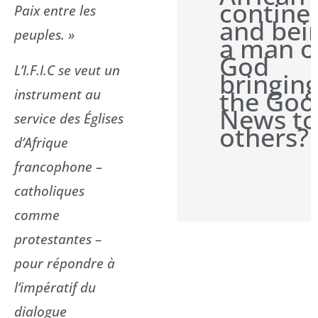
contine
Paix entre les
and bei
peuples. »
a man o
God
L’I.F.I.C se veut un
bringin
instrument au
the Goo
News to
service des Églises
others?
d’Afrique
francophone –
catholiques
comme
protestantes –
pour répondre à
l’impératif du
dialogue