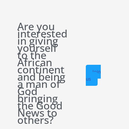
Are you
interested
in giving
yourself
to the
African
continent
Join
and being
us
a man of
God
bringing
the Good
News to
others?