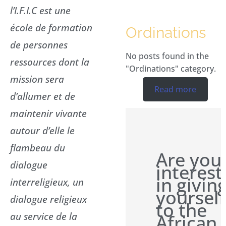
l’I.F.I.C est une
école de formation
Ordinations
de personnes
No posts found in the
ressources dont la
"Ordinations" category.
mission sera
Read more
d’allumer et de
maintenir vivante
autour d’elle le
flambeau du
Are you
dialogue
interes
in givin
interreligieux, un
yourself
dialogue religieux
to the
au service de la
African