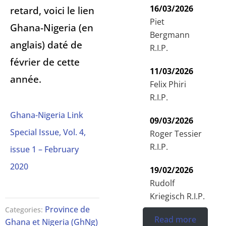
16/03/2026
retard, voici le lien
Piet
Ghana-Nigeria (en
Bergmann
anglais) daté de
R.I.P.
février de cette
11/03/2026
année.
Felix Phiri
R.I.P.
Ghana-Nigeria Link
09/03/2026
Special Issue, Vol. 4,
Roger Tessier
R.I.P.
issue 1 – February
2020
19/02/2026
Rudolf
Kriegisch R.I.P.
Province de
Categories:
Read more
Ghana et Nigeria (GhNg)