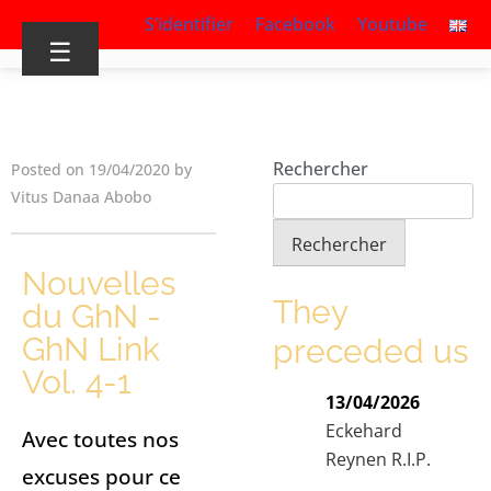
S’identifier
Facebook
Youtube
☰
Rechercher
Posted on 19/04/2020 by
Vitus Danaa Abobo
Rechercher
Nouvelles
They
du GhN -
GhN Link
preceded us
Vol. 4-1
13/04/2026
Eckehard
Avec toutes nos
Reynen R.I.P.
excuses pour ce