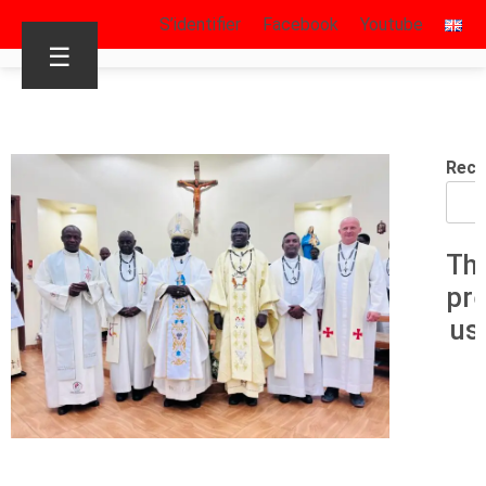
S’identifier
Facebook
Youtube
☰
Rech
Th
pr
us