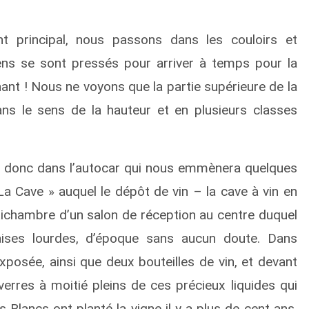
t principal, nous passons dans les couloirs et
ens se sont pressés pour arriver à temps pour la
nant ! Nous ne voyons que la partie supérieure de la
ns le sens de la hauteur et en plusieurs classes
s donc dans l’autocar qui nous emmènera quelques
 La Cave » auquel le dépôt de vin – la cave à vin en
tichambre d’un salon de réception au centre duquel
ises lourdes, d’époque sans aucun doute. Dans
exposée, ainsi que deux bouteilles de vin, et devant
 verres à moitié pleins de ces précieux liquides qui
 Blancs ont planté la vigne il y a plus de cent ans.