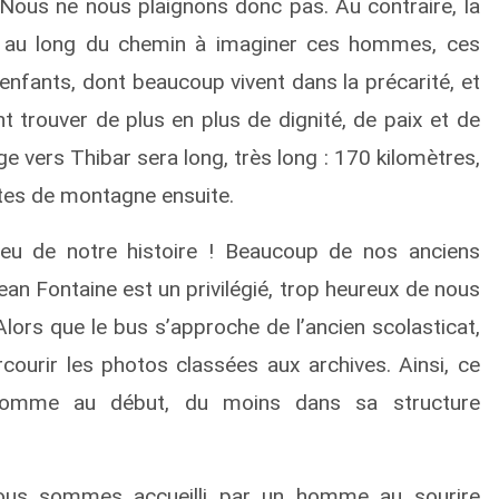
ous ne nous plaignons donc pas. Au contraire, la
ut au long du chemin à imaginer ces hommes, ces
nfants, dont beaucoup vivent dans la précarité, et
nt trouver de plus en plus de dignité, de paix et de
age vers Thibar sera long, très long : 170 kilomètres,
tes de montagne ensuite.
-lieu de notre histoire ! Beaucoup de nos anciens
an Fontaine est un privilégié, trop heureux de nous
lors que le bus s’approche de l’ancien scolasticat,
rcourir les photos classées aux archives. Ainsi, ce
t comme au début, du moins dans sa structure
nous sommes accueilli par un homme au sourire