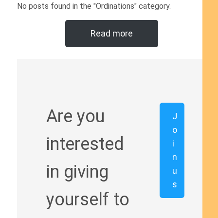
No posts found in the "Ordinations" category.
Read more
Are you
J
o
interested
i
n
in giving
u
s
yourself to