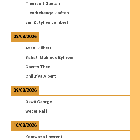
Thériault Gaétan
Tiendrebeogo Gaétan
van Zutphen Lambert
08/08/2026
Asani Gilbert
Bahati Muhindo Ephrem
Caerts Theo
Chilufya Albert
09/08/2026
Okwii George
Weber Ralf
10/08/2026
Kamwaza Lowrent