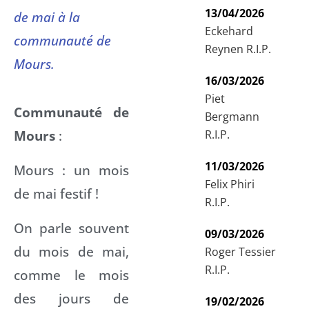
13/04/2026
de mai à la
Eckehard
communauté de
Reynen R.I.P.
Mours.
16/03/2026
Piet
Communauté de
Bergmann
Mours
:
R.I.P.
11/03/2026
Mours : un mois
Felix Phiri
de mai festif !
R.I.P.
On parle souvent
09/03/2026
du mois de mai,
Roger Tessier
R.I.P.
comme le mois
des jours de
19/02/2026