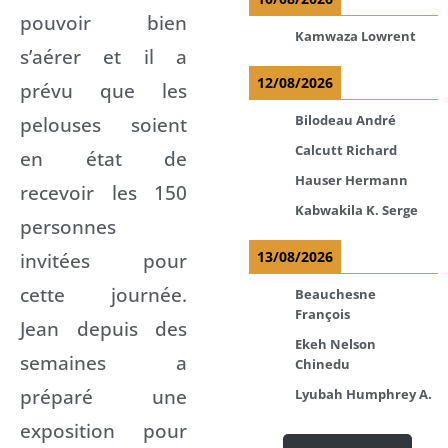
pouvoir bien
Kamwaza Lowrent
s’aérer et il a
12/08/2026
prévu que les
Bilodeau André
pelouses soient
Calcutt Richard
en état de
Hauser Hermann
recevoir les 150
Kabwakila K. Serge
personnes
13/08/2026
invitées pour
cette journée.
Beauchesne
François
Jean depuis des
Ekeh Nelson
semaines a
Chinedu
préparé une
Lyubah Humphrey A.
exposition pour