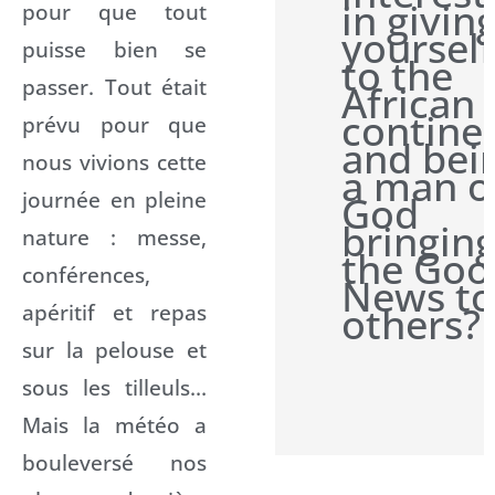
in givin
pour que tout
yourself
puisse bien se
to the
passer. Tout était
African
contine
prévu pour que
and bei
nous vivions cette
a man o
journée en pleine
God
bringin
nature : messe,
the Goo
conférences,
News to
others?
apéritif et repas
sur la pelouse et
sous les tilleuls…
Mais la météo a
bouleversé nos