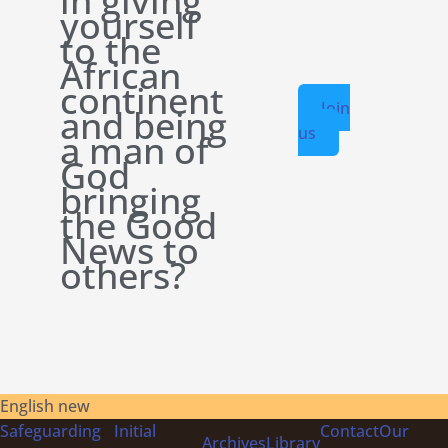
in giving
yourself
to the
African
continent
Join
and being
us
a man of
God
bringing
the Good
News to
others?
English new
Safeguarding
Initial
Contact
Our
Archives
Library