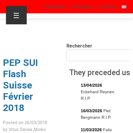
S’identifier
Facebook
Youtube
☰
Rechercher
PEP SUI
Flash
They preceded us
Suisse
13/04/2026
Eckehard Reynen
Février
R.I.P.
2018
16/03/2026
Piet
Bergmann R.I.P.
Posted on 26/03/2018
by Vitus Danaa Abobo
11/03/2026
Felix