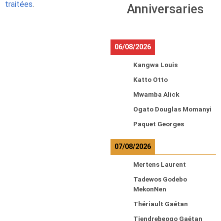
traitées
.
Anniversaries
06/08/2026
Kangwa Louis
Katto Otto
Mwamba Alick
Ogato Douglas Momanyi
Paquet Georges
07/08/2026
Mertens Laurent
Tadewos Godebo
MekonNen
Thériault Gaétan
Tiendrebeogo Gaétan