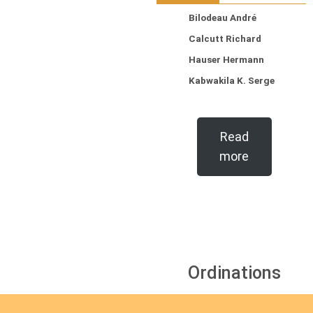
Bilodeau André
Calcutt Richard
Hauser Hermann
Kabwakila K. Serge
Read
more
Ordinations
No posts found in the