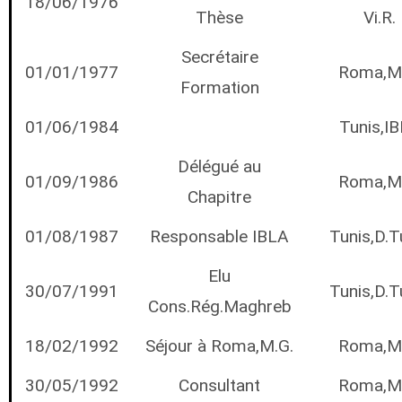
18/06/1976
Thèse
Vi.R.
Secrétaire
01/01/1977
Roma,M
Formation
01/06/1984
Tunis,I
Délégué au
01/09/1986
Roma,M
Chapitre
01/08/1987
Responsable IBLA
Tunis,D.T
Elu
30/07/1991
Tunis,D.T
Cons.Rég.Maghreb
18/02/1992
Séjour à Roma,M.G.
Roma,M
30/05/1992
Consultant
Roma,M