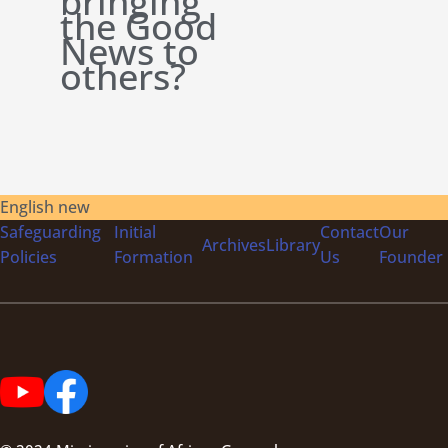
bringing
the Good
News to
others?
English new
Safeguarding
Initial
Contact
Our
Archives
Library
Policies
Formation
Us
Founder