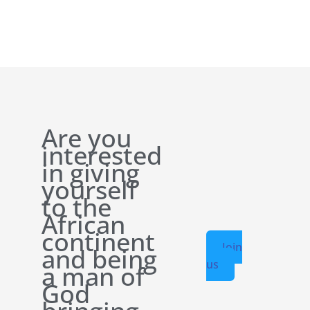
Are you
interested
in giving
yourself
to the
African
continent
Join
and being
us
a man of
God