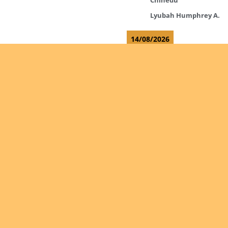
Lyubah Humphrey A.
14/08/2026
Mugalihya M. Fidèle
Read more
Ordinations
Are you
interested
in giving
No posts found in the
yourself
"Ordinations" category.
to the
Read more