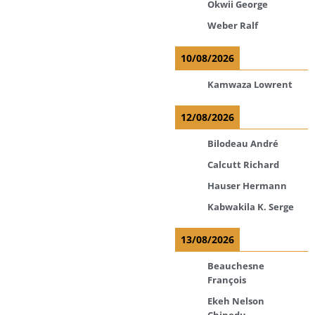
Okwii George
Weber Ralf
10/08/2026
Kamwaza Lowrent
12/08/2026
Bilodeau André
Calcutt Richard
Hauser Hermann
Kabwakila K. Serge
13/08/2026
Beauchesne
François
Ekeh Nelson
Chinedu