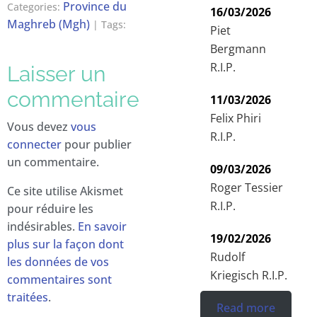
Province du
Categories:
16/03/2026
Maghreb (Mgh)
| Tags:
Piet
Bergmann
R.I.P.
Laisser un
commentaire
11/03/2026
Felix Phiri
Vous devez
vous
R.I.P.
connecter
pour publier
un commentaire.
09/03/2026
Roger Tessier
Ce site utilise Akismet
R.I.P.
pour réduire les
indésirables.
En savoir
19/02/2026
plus sur la façon dont
Rudolf
les données de vos
Kriegisch R.I.P.
commentaires sont
traitées
.
Read more