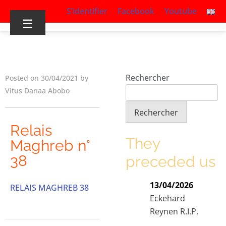
S’identifier
Facebook
Youtube
☰
Rechercher
Posted on 30/04/2021 by
Vitus Danaa Abobo
Rechercher
Relais
They
Maghreb n°
38
preceded us
13/04/2026
RELAIS MAGHREB 38
Eckehard
Reynen R.I.P.