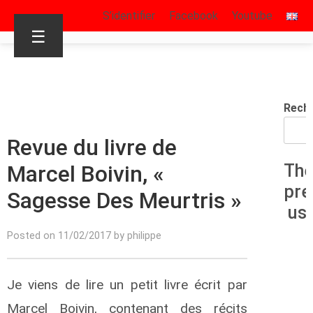
S’identifier
Facebook
Youtube
☰
Rech
Revue du livre de
Marcel Boivin, «
The
pre
Sagesse Des Meurtris »
us
Posted on 11/02/2017 by philippe
Je viens de lire un petit livre écrit par
Marcel Boivin, contenant des récits