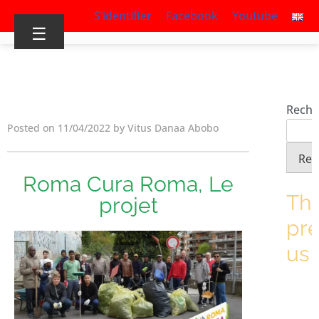
S’identifier
Facebook
Youtube
☰
Reche
Posted on 11/04/2022 by Vitus Danaa Abobo
Rec
Roma Cura Roma, Le
Th
projet
pr
us