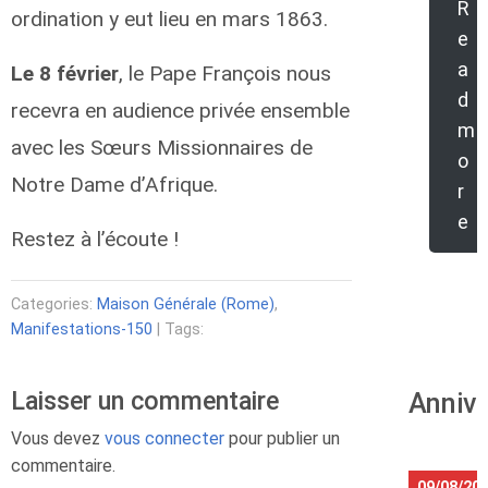
R
ordination y eut lieu en mars 1863.
e
a
Le 8 février
, le Pape François nous
d
recevra en audience privée ensemble
m
avec les Sœurs Missionnaires de
o
Notre Dame d’Afrique.
r
e
Restez à l’écoute !
Categories:
Maison Générale (Rome)
,
Manifestations-150
| Tags:
Laisser un commentaire
Annive
Vous devez
vous connecter
pour publier un
commentaire.
09/08/20