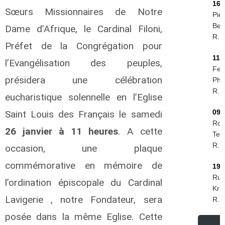
16/
Sœurs Missionnaires de Notre
Piet
Ber
Dame d’Afrique, le Cardinal Filoni,
R.I.
Préfet de la Congrégation pour
11/
l’Evangélisation des peuples,
Feli
présidera une célébration
Phir
R.I.
eucharistique solennelle en l’Eglise
09/
Saint Louis des Français le samedi
Rog
26 janvier à 11 heures
. A cette
Tes
R.I.
occasion, une plaque
commémorative en mémoire de
19/
Rud
l’ordination épiscopale du Cardinal
Kri
Lavigerie , notre Fondateur, sera
R.I.
posée dans la même Eglise. Cette