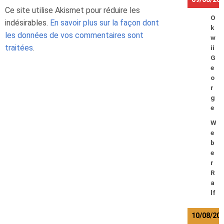
Ce site utilise Akismet pour réduire les
O
indésirables.
En savoir plus sur la façon dont
k
les données de vos commentaires sont
w
traitées
.
ii
G
e
o
r
g
e
W
e
b
e
r
R
a
lf
10/08/20