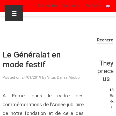
S’identifier
Facebook
Youtube
☰
Recherch
Le Généralat en
mode festif
They
prece
us
Posted on 24/01/2019 by Vitus Danaa Abobo
13/
A Rome, dans le cadre des
Eck
Rey
commémorations de l’Année jubilaire
R.I.
de notre fondation et de celle des