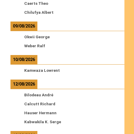
Caerts Theo
Chilufya Albert
09/08/2026
Okwii George
Weber Ralf
10/08/2026
Kamwaza Lowrent
12/08/2026
Bilodeau André
Calcutt Richard
Hauser Hermann
Kabwakila K. Serge