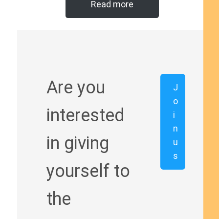
Read more
Are you
J
o
interested
i
n
in giving
u
s
yourself to
the