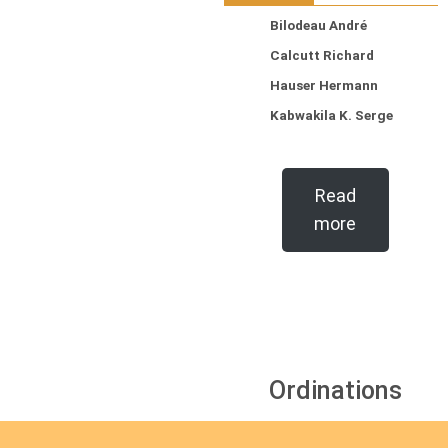
Bilodeau André
Calcutt Richard
Hauser Hermann
Kabwakila K. Serge
Read
more
Ordinations
No posts found in the