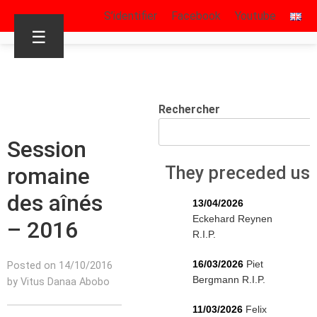
S’identifier
Facebook
Youtube
☰
Rechercher
Session
romaine
They preceded us
des aînés
13/04/2026
Eckehard Reynen
– 2016
R.I.P.
16/03/2026
Piet
Posted on 14/10/2016
Bergmann R.I.P.
by Vitus Danaa Abobo
11/03/2026
Felix