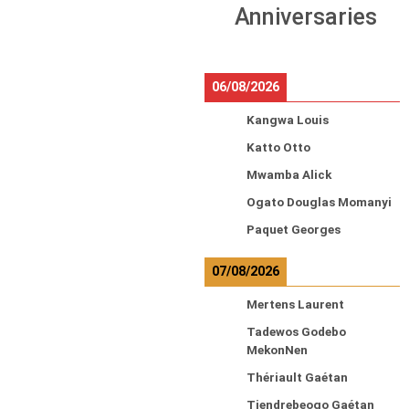
Anniversaries
06/08/2026
Kangwa Louis
Katto Otto
Mwamba Alick
Ogato Douglas Momanyi
Paquet Georges
07/08/2026
Mertens Laurent
Tadewos Godebo
MekonNen
Thériault Gaétan
Tiendrebeogo Gaétan