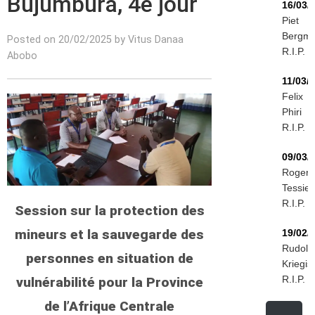
Bujumbura, 4e jour
16/03/
Piet
Bergm
Posted on 20/02/2025 by Vitus Danaa
R.I.P.
Abobo
11/03/
Felix
Phiri
R.I.P.
09/03/
Roger
Tessier
R.I.P.
Session sur la protection des
mineurs et la sauvegarde des
19/02/
Rudolf
personnes en situation de
Kriegis
R.I.P.
vulnérabilité pour la Province
de l’Afrique Centrale