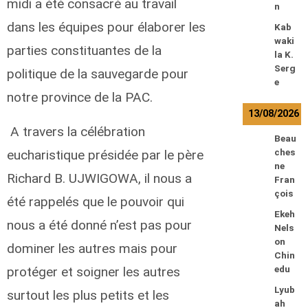
midi a été consacré au travail
n
dans les équipes pour élaborer les
Kab
waki
parties constituantes de la
la K.
Serg
politique de la sauvegarde pour
e
notre province de la PAC.
13/08/2026
A travers la célébration
Beau
ches
eucharistique présidée par le père
ne
Richard B. UJWIGOWA, il nous a
Fran
çois
été rappelés que le pouvoir qui
Ekeh
nous a été donné n’est pas pour
Nels
on
dominer les autres mais pour
Chin
edu
protéger et soigner les autres
Lyub
surtout les plus petits et les
ah