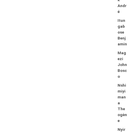
Andr
é
Itun
gab
ose
Benj
amin
Mag
ezi
John
Bosc
o
Nshi
miyi
man
a
The
ogèn
e
Nyir