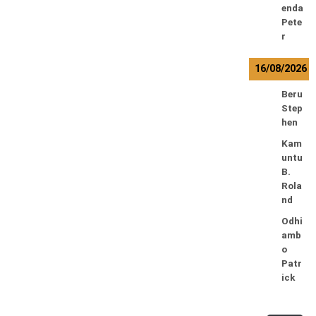
enda
Pete
r
16/08/2026
Beru
Step
hen
Kam
untu
B.
Rola
nd
Odhi
amb
o
Patr
ick