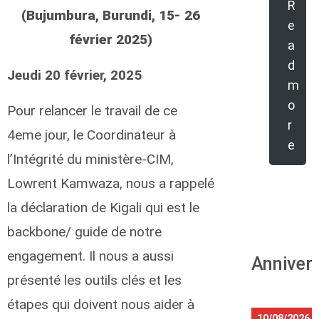
R
(Bujumbura, Burundi, 15- 26
e
février 2025)
a
d
Jeudi 20 février, 2025
m
o
Pour relancer le travail de ce
r
4eme jour, le Coordinateur à
e
l’Intégrité du ministère-CIM,
Lowrent Kamwaza, nous a rappelé
la déclaration de Kigali qui est le
backbone/ guide de notre
engagement. Il nous a aussi
Anniver
présenté les outils clés et les
étapes qui doivent nous aider à
10/08/2026