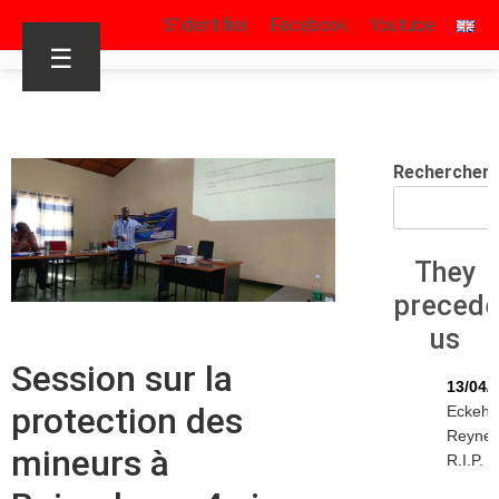
S’identifier
Facebook
Youtube
☰
Rechercher
They
preced
us
Session sur la
13/04/
protection des
Eckeha
Reyne
mineurs à
R.I.P.