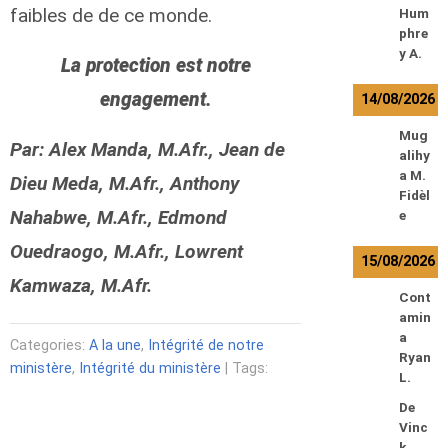
faibles de de ce monde.
Hum
phre
y A.
La protection est notre
engagement.
14/08/2026
Mug
Par: Alex Manda, M.Afr., Jean de
alihy
a M.
Dieu Meda, M.Afr., Anthony
Fidèl
Nahabwe, M.Afr., Edmond
e
Ouedraogo, M.Afr., Lowrent
15/08/2026
Kamwaza, M.Afr.
Cont
amin
a
Categories:
A la une
,
Intégrité de notre
Ryan
ministère
,
Intégrité du ministère
| Tags:
L.
De
Vinc
k