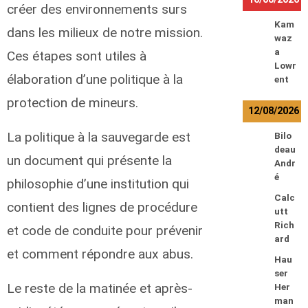
créer des environnements surs
Kam
dans les milieux de notre mission.
waz
a
Ces étapes sont utiles à
Lowr
élaboration d’une politique à la
ent
protection de mineurs.
12/08/2026
La politique à la sauvegarde est
Bilo
deau
un document qui présente la
Andr
é
philosophie d’une institution qui
Calc
contient des lignes de procédure
utt
Rich
et code de conduite pour prévenir
ard
et comment répondre aux abus.
Hau
ser
Le reste de la matinée et après-
Her
man